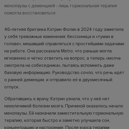
менопаузы с деменцией - лишь гормональная терапия
помогла восстановиться
46‑летняя британка Кэтрин Фолан в 2024 году заметила
у себя тревожные изменения: бессонница и «туман в
голове», мешавший справляться с простейшими задачами
на работе. Она рассказала Metro, что раньше могла
мгновенно и чётко ответить на вопрос, а теперь «молча
смотрела на собеседника», пытаясь вспомнить даже
базовую информацию. Руководство сочло, что речь идёт
о ранней деменции, и отправило её в двухмесячный
отпуск.
Обратившись к врачу, Кэтрин узнала, что у неё нет
неизлечимой болезни мозга. Причиной оказалось начало
менопаузы. Ей назначили заместительную гормональную
терапию, которая быстро и заметно улучшила сон,
концентрацию и настроение. После курса терапии