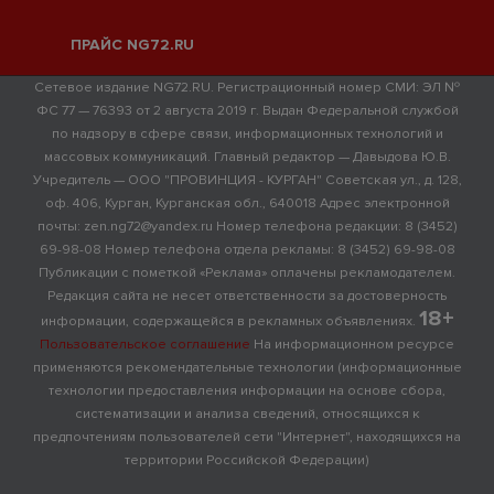
ПРАЙС NG72.RU
Сетевое издание NG72.RU. Регистрационный номер СМИ: ЭЛ №
ФС 77 — 76393 от 2 августа 2019 г. Выдан Федеральной службой
по надзору в сфере связи, информационных технологий и
массовых коммуникаций. Главный редактор — Давыдова Ю.В.
Учредитель — ООО "ПРОВИНЦИЯ - КУРГАН" Советская ул., д. 128,
оф. 406, Курган, Курганская обл., 640018 Адрес электронной
почты: zen.ng72@yandex.ru Номер телефона редакции: 8 (3452)
69-98-08 Номер телефона отдела рекламы: 8 (3452) 69-98-08
Публикации с пометкой «Реклама» оплачены рекламодателем.
Редакция сайта не несет ответственности за достоверность
18+
информации, содержащейся в рекламных объявлениях.
Пользовательское соглашение
На информационном ресурсе
применяются рекомендательные технологии (информационные
технологии предоставления информации на основе сбора,
систематизации и анализа сведений, относящихся к
предпочтениям пользователей сети "Интернет", находящихся на
территории Российской Федерации)