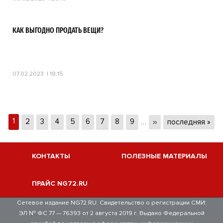
КАК ВЫГОДНО ПРОДАТЬ ВЕЩИ?
07.02.2023
18:15
Текущая
1
Page
2
Page
3
Page
4
Page
5
Page
6
Page
7
Page
8
Page
9
…
Следующая
››
Последняя
последняя »
страница
страница
страница
КОНТАКТЫ
ПОЛЕЗНЫЕ МАТЕРИАЛЫ
ПРАЙС NG72.RU
Сетевое издание NG72.RU. Свидетельство о регистрации СМИ:
ЭЛ № ФС 77 — 76393 от 2 августа 2019 г. Выдано Федеральной