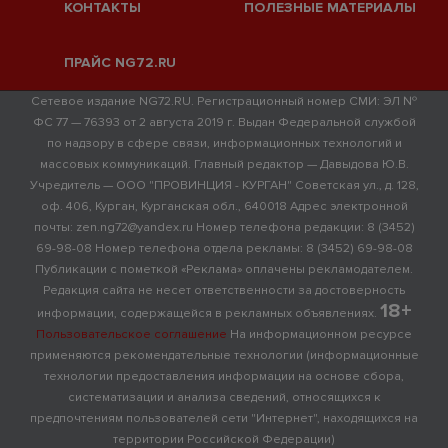
КОНТАКТЫ
ПОЛЕЗНЫЕ МАТЕРИАЛЫ
ПРАЙС NG72.RU
Сетевое издание NG72.RU. Регистрационный номер СМИ: ЭЛ №
ФС 77 — 76393 от 2 августа 2019 г. Выдан Федеральной службой
по надзору в сфере связи, информационных технологий и
массовых коммуникаций. Главный редактор — Давыдова Ю.В.
Учредитель — ООО "ПРОВИНЦИЯ - КУРГАН" Советская ул., д. 128,
оф. 406, Курган, Курганская обл., 640018 Адрес электронной
почты: zen.ng72@yandex.ru Номер телефона редакции: 8 (3452)
69-98-08 Номер телефона отдела рекламы: 8 (3452) 69-98-08
Публикации с пометкой «Реклама» оплачены рекламодателем.
Редакция сайта не несет ответственности за достоверность
18+
информации, содержащейся в рекламных объявлениях.
Пользовательское соглашение
На информационном ресурсе
применяются рекомендательные технологии (информационные
технологии предоставления информации на основе сбора,
систематизации и анализа сведений, относящихся к
предпочтениям пользователей сети "Интернет", находящихся на
территории Российской Федерации)