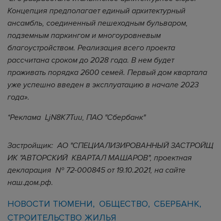
Концепция предполагает единый архитектурный
ансамбль, соединенный пешеходным бульваром,
подземным паркингом и многоуровневым
благоустройством. Реализация всего проекта
рассчитана сроком до 2028 года. В нем будет
проживать порядка 2600 семей. Первый дом квартала
уже успешно введен в эксплуатацию в начале 2023
года
».
*Реклама LjN8K7Tuu, ПАО "Сбербанк"
Застройщик: АО "СПЕ​​ЦИ​А​ЛИ​З​ИРО​​ВАН​Н​ЫЙ ЗАС​Т​РОЙ​Щ​
ИК "АВ​Т​ОРС​КИЙ КВАР​Т​АЛ МАШ​АРОВ", проектная
декларация № 72-000845 от 19.10.2021, на сайте
наш.дом.рф.
НОВОСТИ ТЮМЕНИ
ОБЩЕСТВО
СБЕРБАНК
СТРОИТЕЛЬСТВО ЖИЛЬЯ