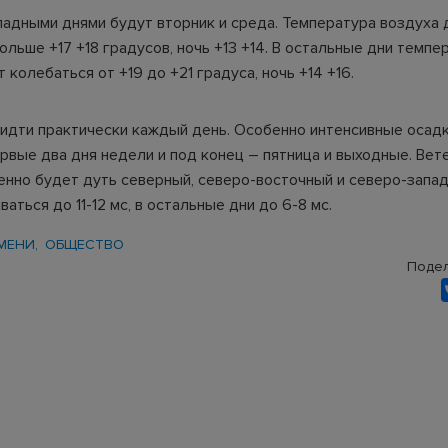
адными днями будут вторник и среда. Температура воздуха 
льше +17 +18 градусов, ночь +13 +14. В остальные дни темпе
 колебаться от +19 до +21 градуса, ночь +14 +16.
идти практически каждый день. Особенно интенсивные осадк
рвые два дня недели и под конец – пятница и выходные. Вет
нно будет дуть северный, северо-восточный и северо-запад
ваться до 11-12 мс, в остальные дни до 6-8 мс.
МЕНИ
ОБЩЕСТВО
Подел