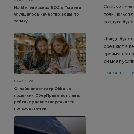
Самыми прохл
На Метелевских ВОС в Тюмени
повышаться бо
улучшилось качество воды по
запаху
воздуха будет
Дождь будет 
обещают в пе
преимуществе
он моет усили
НОВОСТИ ТЮ
07.08.2026
Онлайн-кинотеатр Okko из
подписки СберПрайм возглавил
рейтинг удовлетворенности
пользователей