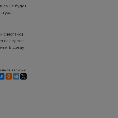
днем не будет
ратура
и синоптики
ер на неделе
ный. В среду
иться записью