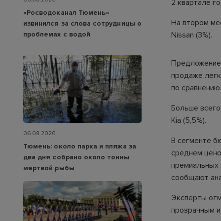
2 квартале го
«Росводоканал Тюмень»
На втором мес
извинился за слова сотрудницы о
Nissan (3%).
проблемах с водой
Предложение 
продаже легк
по сравнению 
Больше всего 
Kia (5,5%).
06.08.2026
В сегменте бю
Тюмень: около парка и пляжа за
среднем ценов
два дня собрано около тонны
премиальных а
мертвой рыбы
сообщают ана
Эксперты отм
прозрачным и