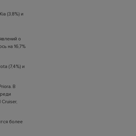
ia (3,8%) и
явлений о
сь на 16,7%
ta (7,4%) и
iora. В
Среди
Cruiser,
ится более