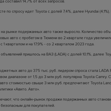
да составил 14,7% от всех запросов.
те по спросу идет Toyota с долей 7,4%, далее Hyundai (4,1%), K
на рынке подержанных авто также выросло. Количество объ
овых авто с пробегом в Тюмени во 2 квартале года увеличило
с 1 кварталом и на 17,9% - со 2 кварталом 2023 года.
объявлений пришлось на ВАЗ (LADA) с долей 10,1%, далее Toyo
джетных авто до 375 тыс. руб. лидером спроса стала LADA Pr
ом диапазоне от 1,5 до 3 млн руб. популярна Toyota Camry. 
вто стоимостью свыше 3 млн руб. предпочитают Toyota Land 
литики «Авито. Авто».
ечают, что онлайн-рынок продажи подержанных авто станов
 безопасным для покупателей.