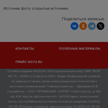
Источник фото: открытые источники
Поделиться записью
КОНТАКТЫ
ПОЛЕЗНЫЕ МАТЕРИАЛЫ
ПРАЙС NG72.RU
Сетевое издание NG72.RU. Регистрационный номер СМИ: ЭЛ №
ФС 77 — 76393 от 2 августа 2019 г. Выдан Федеральной службой
по надзору в сфере связи, информационных технологий и
массовых коммуникаций. Главный редактор — Давыдова Ю.В.
Учредитель — ООО "ПРОВИНЦИЯ - КУРГАН" Советская ул., д. 128,
оф. 406, Курган, Курганская обл., 640018 Адрес электронной
почты: zen.ng72@yandex.ru Номер телефона редакции: 8 (3452)
69-98-08 Номер телефона отдела рекламы: 8 (3452) 69-98-08