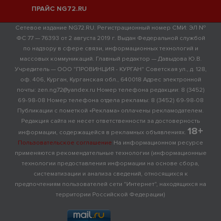
ПРАЙС NG72.RU
Сетевое издание NG72.RU. Регистрационный номер СМИ: ЭЛ №
ФС 77 — 76393 от 2 августа 2019 г. Выдан Федеральной службой
по надзору в сфере связи, информационных технологий и
массовых коммуникаций. Главный редактор — Давыдова Ю.В.
Учредитель — ООО "ПРОВИНЦИЯ - КУРГАН" Советская ул., д. 128,
оф. 406, Курган, Курганская обл., 640018 Адрес электронной
почты: zen.ng72@yandex.ru Номер телефона редакции: 8 (3452)
69-98-08 Номер телефона отдела рекламы: 8 (3452) 69-98-08
Публикации с пометкой «Реклама» оплачены рекламодателем.
Редакция сайта не несет ответственности за достоверность
18+
информации, содержащейся в рекламных объявлениях.
Пользовательское соглашение
На информационном ресурсе
применяются рекомендательные технологии (информационные
технологии предоставления информации на основе сбора,
систематизации и анализа сведений, относящихся к
предпочтениям пользователей сети "Интернет", находящихся на
территории Российской Федерации)