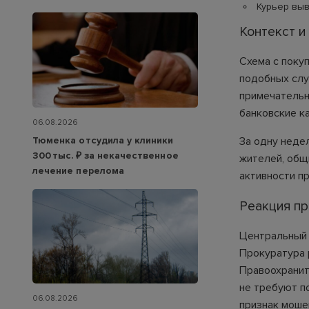
Курьер выв
Контекст 
Схема с поку
подобных слу
примечательн
банковские к
06.08.2026
Тюменка отсудила у клиники
За одну неде
300 тыс. ₽ за некачественное
жителей, общ
лечение перелома
активности п
Реакция п
Центральный 
Прокуратура 
Правоохранит
не требуют п
06.08.2026
признак моше