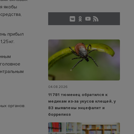
ия якобы
 средства,
ень прибыл
,25 кг.
анным
Уголовное
ентральным
04.08.2026
11 781 тюменец обратился к
медикам из‑за укусов клещей, у
ных органов.
83 выявлены энцефалит и
боррелиоз