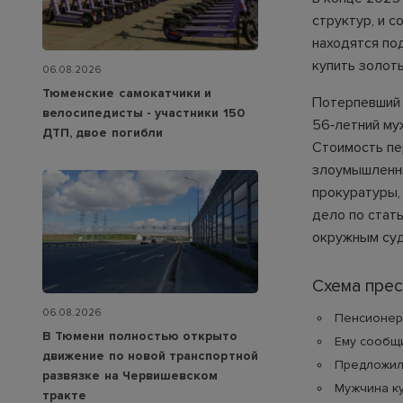
структур, и с
находятся под
купить золот
06.08.2026
Тюменские самокатчики и
Потерпевший 
велосипедисты - участники 150
56‑летний муж
ДТП, двое погибли
Стоимость пе
злоумышленни
прокуратуры,
дело по стат
окружным су
Схема пре
06.08.2026
Пенсионер
В Тюмени полностью открыто
Ему сообщи
движение по новой транспортной
Предложили
развязке на Червишевском
Мужчина ку
тракте