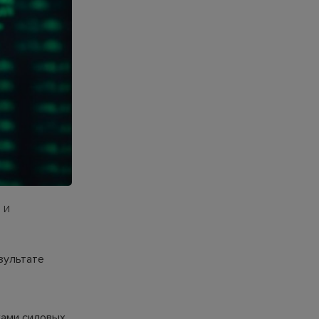
 и
зультате
ками силовых