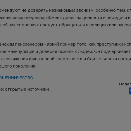
мендуют не доверять незнакомым звонкам, особенно тем, к
инансовых операций, обмена денег на ценности и передачи и
алейших сомнениях следует обращаться в полицию или напрям
енским пенсионером - яркий пример того, как преступники и
кие манипуляции и доверие пожилых людей. Он подчеркивает
ь повышения финансовой грамотности и бдительности среди
ршего поколения.
ОШЕННИЧЕСТВО
Подел
о: открытые источники