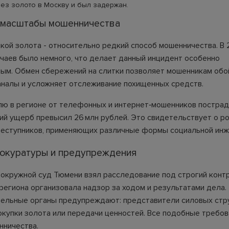
ез золото в Москву и был задержан.
и масштабы мошенничества
пкой золота - относительно редкий способ мошенничества. В
чаев было немного, что делает данный инцидент особенно
ым. Обмен сбережений на слитки позволяет мошенникам обо
аналы и усложняет отслеживание похищенных средств.
лю в регионе от телефонных и интернет‑мошенников постра
ий ущерб превысил 26 млн рублей. Это свидетельствует о р
реступников, применяющих различные формы социальной инж
рокуратуры и предупреждения
окружной суд Тюмени взял расследование под строгий контр
региона организовала надзор за ходом и результатами дела.
ельные органы предупреждают: представители силовых стр
окупки золота или передачи ценностей. Все подобные требов
нничества.