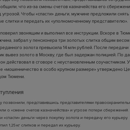
ообщили, что из‑за смены счетов казначейства его сбережен
 угрозой. Чтобы «спасти» деньги, мужчине предложили снять
ые слитки и передать их «уполномоченному представителю».
поверил звонящим и выполнил все инструкции. Вскоре в Тюм
чина, забрал у пенсионера три золотых слитка общим весом 1
реданного золота превысила 14 млн рублей. После передачи
к вывез золото в Москву, где был задержан полицией. По д
 он действовал в сговоре с неустановленным соучастником. 
ье «мошенничество в особо крупном размере» утверждено Ц
дом Тюмени.
ступления
у позвонили, представившись представителями правоохранитель
ли о «смене счетов казначейства» и угрозе потери сбережений.
 «спасти» деньги через покупку золота и передачу его курьеру.
пил 1,25 кг слитков и передал их курьеру.