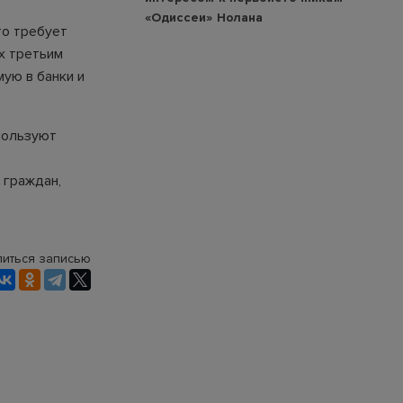
«Одиссеи» Нолана
то требует
х третьим
ую в банки и
спользуют
 граждан,
иться записью