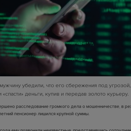
 мужчину убедили, что его сбережения под угрозой,
«спасти» деньги, купив и передав золото курьеру.
ершено расследование громкого дела о мошенничестве, в ре
летний пенсионер лишился крупной суммы.
 года ему позвонили неизвестные, представившись сотрудни