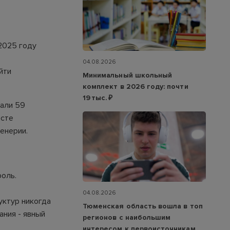
 2025 году
04.08.2026
йти
Минимальный школьный
комплект в 2026 году: почти
19 тыс. ₽
дали 59
осте
енерии.
оль.
04.08.2026
уктур никогда
Тюменская область вошла в топ
ания - явный
регионов с наибольшим
интересом к первоисточникам