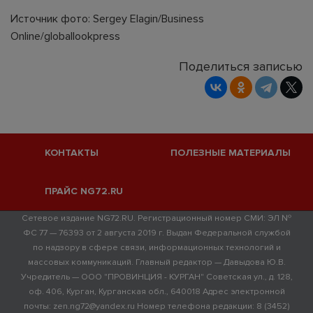
Источник фото: Sergey Elagin/Business
Online/globallookpress
Поделиться записью
КОНТАКТЫ
ПОЛЕЗНЫЕ МАТЕРИАЛЫ
ПРАЙС NG72.RU
Сетевое издание NG72.RU. Регистрационный номер СМИ: ЭЛ №
ФС 77 — 76393 от 2 августа 2019 г. Выдан Федеральной службой
по надзору в сфере связи, информационных технологий и
массовых коммуникаций. Главный редактор — Давыдова Ю.В.
Учредитель — ООО "ПРОВИНЦИЯ - КУРГАН" Советская ул., д. 128,
оф. 406, Курган, Курганская обл., 640018 Адрес электронной
почты: zen.ng72@yandex.ru Номер телефона редакции: 8 (3452)