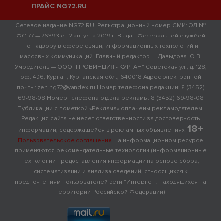
ПРАЙС NG72.RU
Сетевое издание NG72.RU. Регистрационный номер СМИ: ЭЛ №
ФС 77 — 76393 от 2 августа 2019 г. Выдан Федеральной службой
по надзору в сфере связи, информационных технологий и
массовых коммуникаций. Главный редактор — Давыдова Ю.В.
Учредитель — ООО "ПРОВИНЦИЯ - КУРГАН" Советская ул., д. 128,
оф. 406, Курган, Курганская обл., 640018 Адрес электронной
почты: zen.ng72@yandex.ru Номер телефона редакции: 8 (3452)
69-98-08 Номер телефона отдела рекламы: 8 (3452) 69-98-08
Публикации с пометкой «Реклама» оплачены рекламодателем.
Редакция сайта не несет ответственности за достоверность
18+
информации, содержащейся в рекламных объявлениях.
Пользовательское соглашение
На информационном ресурсе
применяются рекомендательные технологии (информационные
технологии предоставления информации на основе сбора,
систематизации и анализа сведений, относящихся к
предпочтениям пользователей сети "Интернет", находящихся на
территории Российской Федерации)