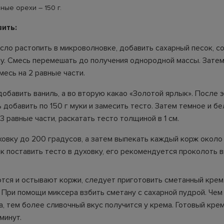
ые орехи – 150 г.
вить:
сло растопить в микроволновке, добавить сахарный песок, с
ну. Смесь перемешать до получения однородной массы. Зате
есь на 2 равные части.
добавить ваниль, а во вторую какао «Золотой ярлык». После э
добавить по 150 г муки и замесить тесто. Затем темное и б
3 равные части, раскатать тесто толщиной в 1 см.
ховку до 200 градусов, а затем выпекать каждый корж около 
к поставить тесто в духовку, его рекомендуется проколоть в
тся и остывают коржи, следует приготовить сметанный крем
. При помощи миксера взбить сметану с сахарной пудрой. Че
а, тем более сливочный вкус получится у крема. Готовый кр
минут.