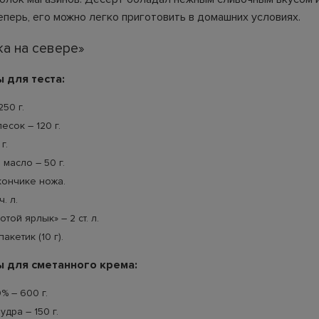
Теперь, его можно легко приготовить в домашних условиях.
а на севере»
 для теста:
50 г.
есок – 120 г.
г.
масло – 50 г.
кончике ножа.
. л.
той ярлык» – 2 ст. л.
пакетик (10 г).
 для сметанного крема:
% – 600 г.
дра – 150 г.