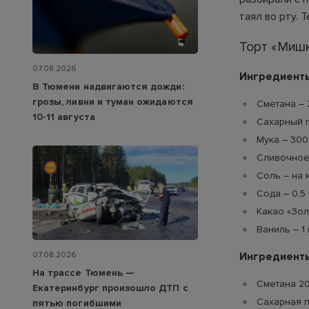
таял во рту. 
Торт «Мишк
07.08.2026
Ингредиенты
В Тюмени надвигаются дожди:
грозы, ливни и туман ожидаются
Сметана – 2
10-11 августа
Сахарный п
Мука – 300 
Сливочное 
Соль – на 
Сода – 0,5 ч
Какао «Золо
Ваниль – 1 
Ингредиенты
07.08.2026
На трассе Тюмень —
Сметана 20
Екатеринбург произошло ДТП с
Сахарная пу
пятью погибшими