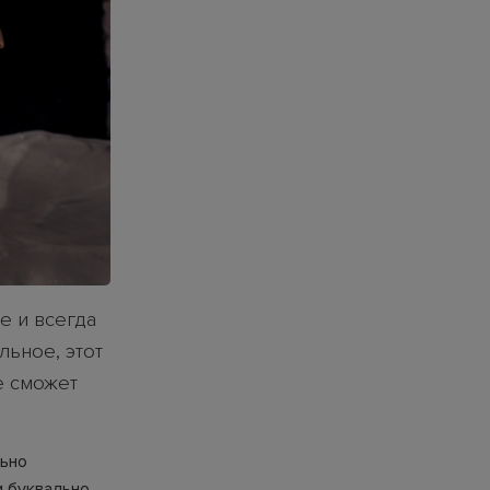
е и всегда
льное, этот
е сможет
льно
и буквально