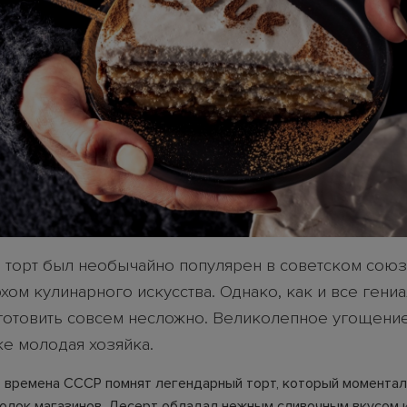
 торт был необычайно популярен в советском союз
хом кулинарного искусства. Однако, как и все гениа
готовить совсем несложно. Великолепное угощени
же молодая хозяйка.
во времена СССР помнят легендарный торт, который момента
полок магазинов. Десерт обладал нежным сливочным вкусом 