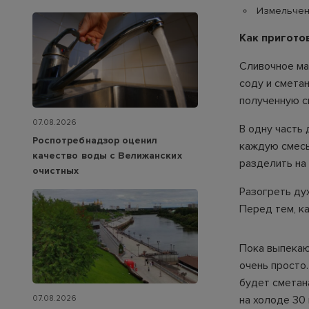
Измельченн
Как пригото
Сливочное ма
соду и смета
полученную см
07.08.2026
В одну часть 
Роспотребнадзор оценил
каждую смесь 
качество воды с Велижанских
разделить на 
очистных
Разогреть ду
Перед тем, ка
Пока выпекаю
очень просто
будет сметан
на холоде 30 
07.08.2026