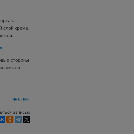
орта с
й слой крема.
ошкой.
ов
ковые стороны
ильник на
Яна Лан
иться записью