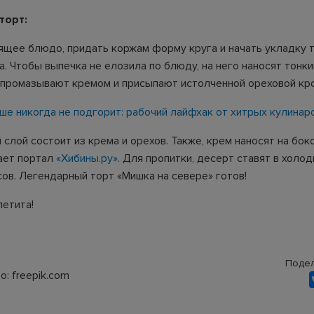
торт:
ящее блюдо, придать коржам форму круга и начать укладку т
. Чтобы выпечка не елозила по блюду, на него наносят тонки
промазывают кремом и присыпают истолченной ореховой кр
ше никогда не подгорит: рабочий лайфхак от хитрых кулинар
слой состоит из крема и орехов. Также, крем наносят на бо
ает портал
«Хибины.ру»
. Для пропитки, десерт ставят в холод
сов. Легендарный торт «Мишка на севере» готов!
петита!
Подел
: freepik.com