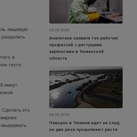
оль, пищевую
05.08.2026
м разделить
Аналитики назвали топ рабочих
профессий с растущими
зарплатами в Тюменской
того, в
области
елое тесто
6 минут.
илкой.
. Сделать это
05.08.2026
м жирнее
Паводок в Тюмени идет на спад,
ем выдержать
но две реки продолжают расти