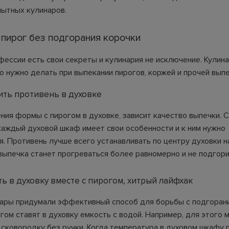
пытных кулинаров.
 пирог без подгорания корочки
фессии есть свои секреты и кулинария не исключение. Кулин
о нужно делать при выпекании пирогов, коржей и прочей выпе
ить противень в духовке
ния формы с пирогом в духовке, зависит качество выпечки. 
 каждый духовой шкаф имеет свои особенности и к ним нужно
я. Противень лучше всего устанавливать по центру духовки 
 выпечка станет прогреваться более равномерно и не подгори
ть в духовку вместе с пирогом, хитрый лайфхак
ары придумали эффективный способ для борьбы с подгоран
гом ставят в духовку емкость с водой. Например, для этого 
 сковородку без ручки. Когда температура в духовом шкафу