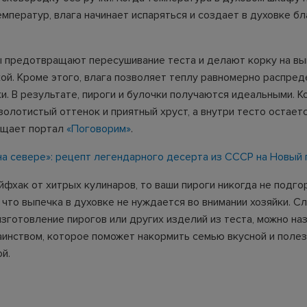
емператур, влага начинает испаряться и создает в духовке б
 предотвращают пересушивание теста и делают корку на вы
кой. Кроме этого, влага позволяет теплу равномерно распре
и. В результате, пироги и булочки получаются идеальными. К
олотистый оттенок и приятный хруст, а внутри тесто остаетс
бщает портал
«Поговорим»
.
на севере»: рецепт легендарного десерта из СССР на Новый 
йфхак от хитрых кулинаров, то ваши пироги никогда не подго
, что выпечка в духовке не нуждается во внимании хозяйки. С
изготовление пирогов или других изделий из теста, можно на
инством, которое поможет накормить семью вкусной и поле
й.