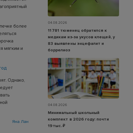
лагоприятный
04.08.2026
печке более
11 781 тюменец обратился к
деляться
медикам из‑за укусов клещей, у
орочка
83 выявлены энцефалит и
я мягким и
боррелиоз
год
рят. Однако,
ледует
звать
зной
04.08.2026
Минимальный школьный
комплект в 2026 году: почти
Яна Лан
19 тыс. ₽