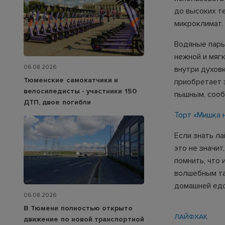
до высоких т
микроклимат.
Водяные пары
нежной и мяг
06.08.2026
внутри духовк
Тюменские самокатчики и
приобретает з
велосипедисты - участники 150
пышным, соо
ДТП, двое погибли
Торт «Мишка 
Если знать ла
это не значит
помнить, что 
волшебным та
домашней едо
06.08.2026
В Тюмени полностью открыто
ЛАЙФХАК
движение по новой транспортной