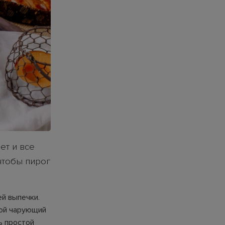
ет и все
 чтобы пирог
ей выпечки.
вой чарующий
ь простой