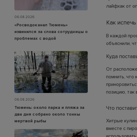
лайфхак от о
06.08.2026
Как испечь
«Росводоканал Тюмень»
извинился за слова сотрудницы о
В каждой про
проблемах с водой
объяснили, чт
Куда постав
От расположе
помнить, что
приноровитьс
позицию, так
06.08.2026
Тюмень: около парка и пляжа за
Что постави
два дня собрано около тонны
Хитрые кулин
мертвой рыбы
вместе с пиро
использовать