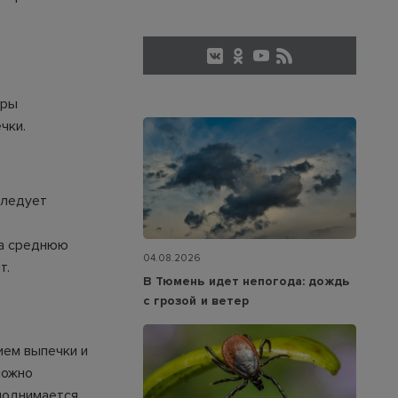
ары
чки.
Следует
на среднюю
04.08.2026
т.
В Тюмень идет непогода: дождь
с грозой и ветер
ием выпечки и
можно
 поднимается