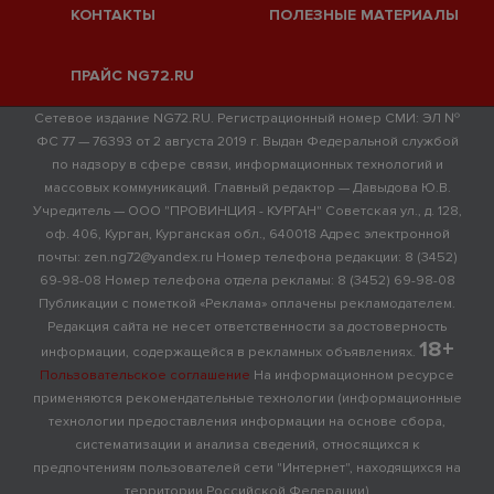
КОНТАКТЫ
ПОЛЕЗНЫЕ МАТЕРИАЛЫ
ПРАЙС NG72.RU
Сетевое издание NG72.RU. Регистрационный номер СМИ: ЭЛ №
ФС 77 — 76393 от 2 августа 2019 г. Выдан Федеральной службой
по надзору в сфере связи, информационных технологий и
массовых коммуникаций. Главный редактор — Давыдова Ю.В.
Учредитель — ООО "ПРОВИНЦИЯ - КУРГАН" Советская ул., д. 128,
оф. 406, Курган, Курганская обл., 640018 Адрес электронной
почты: zen.ng72@yandex.ru Номер телефона редакции: 8 (3452)
69-98-08 Номер телефона отдела рекламы: 8 (3452) 69-98-08
Публикации с пометкой «Реклама» оплачены рекламодателем.
Редакция сайта не несет ответственности за достоверность
18+
информации, содержащейся в рекламных объявлениях.
Пользовательское соглашение
На информационном ресурсе
применяются рекомендательные технологии (информационные
технологии предоставления информации на основе сбора,
систематизации и анализа сведений, относящихся к
предпочтениям пользователей сети "Интернет", находящихся на
территории Российской Федерации)