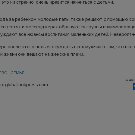
 это ни странно, очень нравится нянчиться с детьми.
хода за ребенком молодые папы также решают с помощью с
В соцсетях и мессенджерах образуются группы взаимопомощи
суждают все нюансы воспитания маленьких детей. Невероятно
ре после этого нельзя осуждать всех мужчин в том, что все
ой жизни они вешают на женские плечи…
ТВО
СЕМЬЯ
Подел
: globallookpress.com