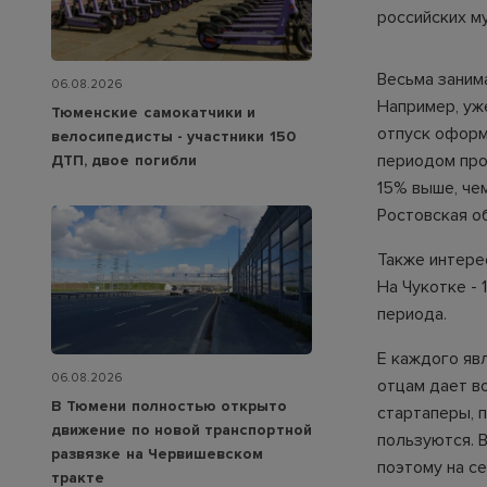
российских м
Весьма заним
06.08.2026
Например, уж
Тюменские самокатчики и
отпуск оформ
велосипедисты - участники 150
периодом про
ДТП, двое погибли
15% выше, че
Ростовская о
Также интере
На Чукотке -
периода.
E каждого яв
06.08.2026
отцам дает в
В Тюмени полностью открыто
стартаперы, 
движение по новой транспортной
пользуются. 
развязке на Червишевском
поэтому на с
тракте