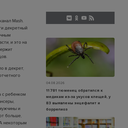
канал Mash.
ти декретный
ичным
ти, и это на
держит
цов.
о в декрет,
отчетного
04.08.2026
11 781 тюменец обратился к
а с ребенком
медикам из‑за укусов клещей, у
ансеры,
83 выявлены энцефалит и
мужчины и
боррелиоз
ют больше,
 А некоторым