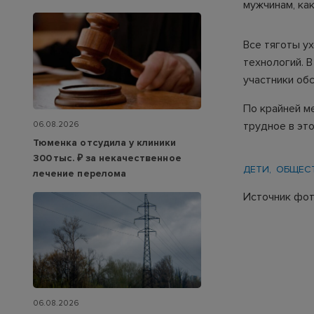
мужчинам, как
Все тяготы у
технологий. 
участники об
По крайней ме
трудное в эт
06.08.2026
Тюменка отсудила у клиники
300 тыс. ₽ за некачественное
ДЕТИ
ОБЩЕС
лечение перелома
Источник фото
06.08.2026