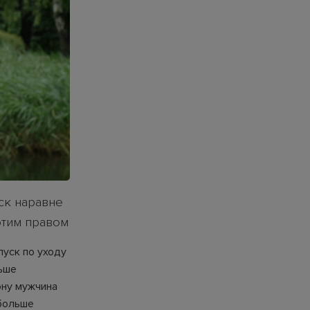
ск наравне
этим правом
пуск по уходу
льше
ону мужчина
 больше