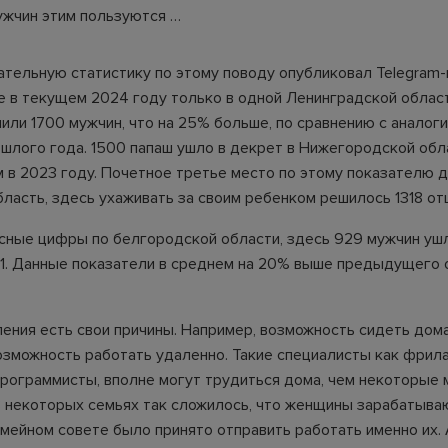
ужчин этим пользуются …
ательную статистику по этому поводу опубликовал Telegram-
е в текущем 2024 году только в одной Ленинградской облас
или 1700 мужчин, что на 25% больше, по сравнению с аналог
шлого года. 1500 папаш ушло в декрет в Нижегородской облас
м в 2023 году. Почетное третье место по этому показателю 
бласть, здесь ухаживать за своим ребенком решилось 1318 от
сные цифры по белгородской области, здесь 929 мужчин ушл
 11. Данные показатели в среднем на 20% выше предыдущего 
ления есть свои причины. Например, возможность сидеть дом
озможность работать удаленно. Такие специалисты как фрил
программисты, вполне могут трудиться дома, чем некоторые 
В некоторых семьях так сложилось, что женщины зарабатыва
емейном совете было принято отправить работать именно их.