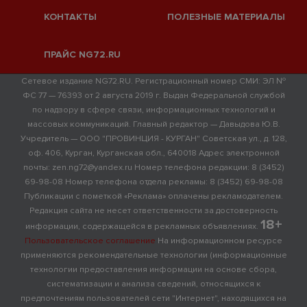
КОНТАКТЫ
ПОЛЕЗНЫЕ МАТЕРИАЛЫ
ПРАЙС NG72.RU
Сетевое издание NG72.RU. Регистрационный номер СМИ: ЭЛ №
ФС 77 — 76393 от 2 августа 2019 г. Выдан Федеральной службой
по надзору в сфере связи, информационных технологий и
массовых коммуникаций. Главный редактор — Давыдова Ю.В.
Учредитель — ООО "ПРОВИНЦИЯ - КУРГАН" Советская ул., д. 128,
оф. 406, Курган, Курганская обл., 640018 Адрес электронной
почты: zen.ng72@yandex.ru Номер телефона редакции: 8 (3452)
69-98-08 Номер телефона отдела рекламы: 8 (3452) 69-98-08
Публикации с пометкой «Реклама» оплачены рекламодателем.
Редакция сайта не несет ответственности за достоверность
18+
информации, содержащейся в рекламных объявлениях.
Пользовательское соглашение
На информационном ресурсе
применяются рекомендательные технологии (информационные
технологии предоставления информации на основе сбора,
систематизации и анализа сведений, относящихся к
предпочтениям пользователей сети "Интернет", находящихся на