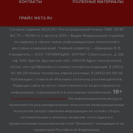
КОНТАКТЫ
ПОЛЕЗНЫЕ МАТЕРИАЛЫ
ПРАЙС NG72.RU
Сетевое издание NG72.RU. Регистрационный номер СМИ: ЭЛ №
ФС 77 — 76393 от 2 августа 2019 г. Выдан Федеральной службой
по надзору в сфере связи, информационных технологий и
массовых коммуникаций. Главный редактор — Давыдова Ю.В.
Учредитель — ООО "ПРОВИНЦИЯ - КУРГАН" Советская ул., д. 128,
оф. 406, Курган, Курганская обл., 640018 Адрес электронной
почты: zen.ng72@yandex.ru Номер телефона редакции: 8 (3452)
69-98-08 Номер телефона отдела рекламы: 8 (3452) 69-98-08
Публикации с пометкой «Реклама» оплачены рекламодателем.
Редакция сайта не несет ответственности за достоверность
18+
информации, содержащейся в рекламных объявлениях.
Пользовательское соглашение
На информационном ресурсе
применяются рекомендательные технологии (информационные
технологии предоставления информации на основе сбора,
систематизации и анализа сведений, относящихся к
предпочтениям пользователей сети "Интернет", находящихся на
территории Российской Федерации)