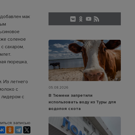
 добавлен мак
ным
ьсиновое
кже соленое
 с сахаром,
млет.
ная пюрешка,
. Из летнего
05.08.2026
молоко с
В Тюмени запретили
м лидером с
использовать воду из Туры для
водопоя скота
иться записью