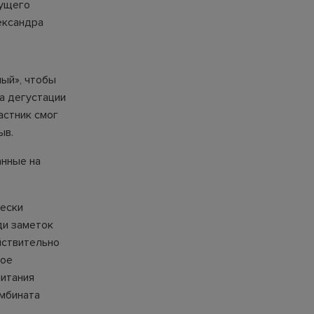
дущего
ександра
ый», чтобы
а дегустации
астник смог
ыв.
анные на
чески
ди заметок
ействительно
рое
питания
омбината