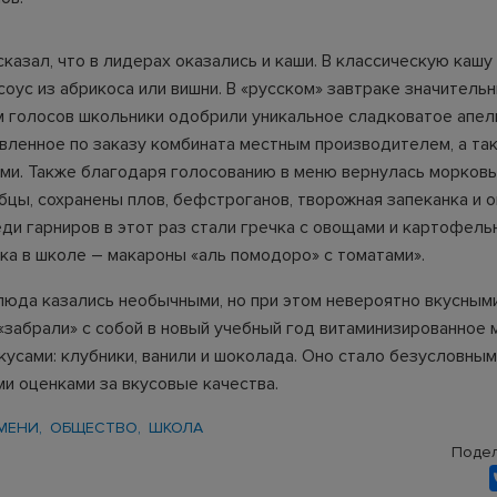
казал, что в лидерах оказались и каши. В классическую кашу
соус из абрикоса или вишни. В «русском» завтраке значитель
 голосов школьники одобрили уникальное сладковатое апел
овленное по заказу комбината местным производителем, а та
ами. Также благодаря голосованию в меню вернулась морковь
бцы, сохранены плов, бефстроганов, творожная запеканка и о
ди гарниров в этот раз стали гречка с овощами и картофель
нка в школе – макароны «аль помодоро» с томатами».
юда казались необычными, но при этом невероятно вкусными
«забрали» с собой в новый учебный год витаминизированное 
кусами: клубники, ванили и шоколада. Оно стало безусловны
и оценками за вкусовые качества.
МЕНИ
ОБЩЕСТВО
ШКОЛА
Подел