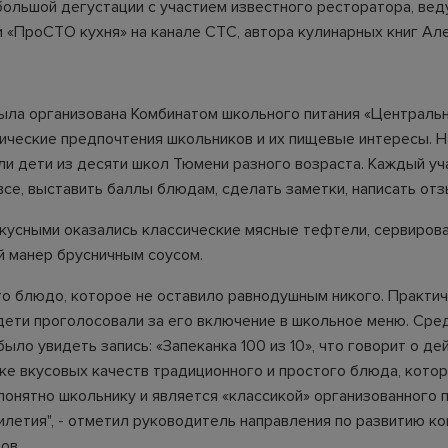
большой дегустации с участием известного ресторатора, ве
 «ПроСТО кухня» на канале СТС, автора кулинарных книг Ал
ыла организована Комбинатом школьного питания «Центральн
ические предпочтения школьников и их пищевые интересы. Н
ли дети из десяти школ Тюмени разного возраста. Каждый уч
все, выставить баллы блюдам, сделать заметки, написать отз
кусными оказались классические мясные тефтели, сервиров
й манер брусничным соусом.
то блюдо, которое не оставило равнодушным никого. Практи
дети проголосовали за его включение в школьное меню. Сре
ыло увидеть запись: «Запеканка 100 из 10», что говорит о д
ке вкусовых качеств традиционного и простого блюда, кото
понятно школьнику и является «классикой» организованного 
илетия", - отметил руководитель направления по развитию к
ов.