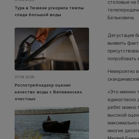
столовые на 
Тура в Тюмени ускорила темпы
телепередачи
спада большой воды
Бельковича.
Дегустация б
выявить факт
присутствова
попробовать 
Невероятно в
07.08.2026
скандинавски
Роспотребнадзор оценил
«Это именно 
качество воды с Велижанских
очистных
единогласно 
ребят можно б
высокой оцен
максимально 
многие десят
Матвей Бажен