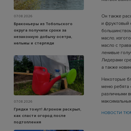
Он также расс
07.08.2026
и фруктовый 
Браконьеры из Тобольского
большинством
округа получили сроки за
незаконную добычу осетра,
масло, изгот
нельмы и стерляди
масло с трав
ленивые голу
Лидерами сре
а также нови
Некоторые бл
меню ребята 
различными в
максимальным
07.08.2026
Грядки тонут! Агроном раскрыл,
НОВОСТИ ТЮ
как спасти огород после
подтопления