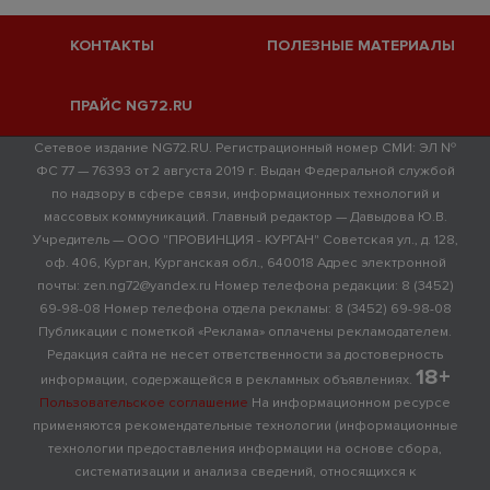
КОНТАКТЫ
ПОЛЕЗНЫЕ МАТЕРИАЛЫ
ПРАЙС NG72.RU
Сетевое издание NG72.RU. Регистрационный номер СМИ: ЭЛ №
ФС 77 — 76393 от 2 августа 2019 г. Выдан Федеральной службой
по надзору в сфере связи, информационных технологий и
массовых коммуникаций. Главный редактор — Давыдова Ю.В.
Учредитель — ООО "ПРОВИНЦИЯ - КУРГАН" Советская ул., д. 128,
оф. 406, Курган, Курганская обл., 640018 Адрес электронной
почты: zen.ng72@yandex.ru Номер телефона редакции: 8 (3452)
69-98-08 Номер телефона отдела рекламы: 8 (3452) 69-98-08
Публикации с пометкой «Реклама» оплачены рекламодателем.
Редакция сайта не несет ответственности за достоверность
18+
информации, содержащейся в рекламных объявлениях.
Пользовательское соглашение
На информационном ресурсе
применяются рекомендательные технологии (информационные
технологии предоставления информации на основе сбора,
систематизации и анализа сведений, относящихся к