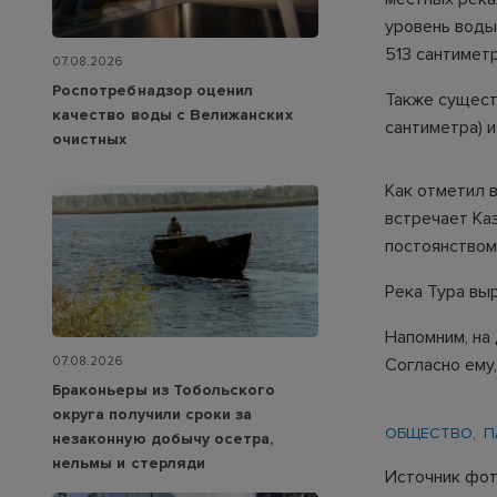
уровень воды
513 сантиметр
07.08.2026
Роспотребнадзор оценил
Также сущест
качество воды с Велижанских
сантиметра) и
очистных
Как отметил 
встречает Каз
постоянством.
Река Тура выр
Напомним, на
07.08.2026
Согласно ему,
Браконьеры из Тобольского
округа получили сроки за
ОБЩЕСТВО
П
незаконную добычу осетра,
нельмы и стерляди
Источник фот