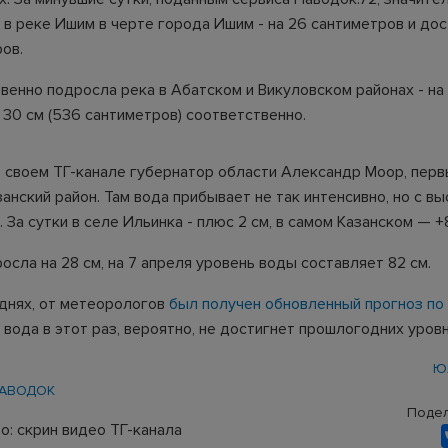
 в реке Ишим в черте города Ишим - на 26 сантиметров и дос
ов.
венно подросла река в Абатском и Викуловском районах - на 
 30 см (536 сантиметров) соответственно.
в своем ТГ-канале губернатор области Александр Моор, пер
анский район. Там вода прибывает не так интенсивно, но с в
 За сутки в селе Ильинка - плюс 2 см, в самом Казанском — +
осла на 28 см, на 7 апреля уровень воды составляет 82 см.
 днях, от метеорологов
был получен обновленный прогноз по 
 вода в этот раз, вероятно, не достигнет прошлогодних уровн
Ю
АВОДОК
Подел
о: скрин видео ТГ-канала