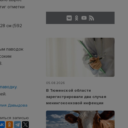
тиг отметки
28 см (592
вым паводок
ысоким
8.
05.08.2026
паводку.
В Тюменской области
ей.
зарегистрировали два случая
менингококковой инфекции
лия Давыдова
иться записью