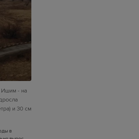
 Ишим - на
одросла
тра) и 30 см
оды в
льно вырос