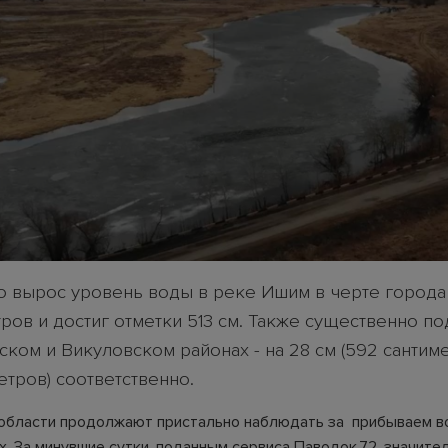
о вырос уровень воды в реке Ишим в черте города
ров и достиг отметки 513 см. Также существенно п
ском и Викуловском районах - на 28 см (592 сантиме
етров) соответственно.
области продолжают пристально наблюдать за прибываем в
х. За минувшие сутки, поданным сервиса Паводок.72, значите