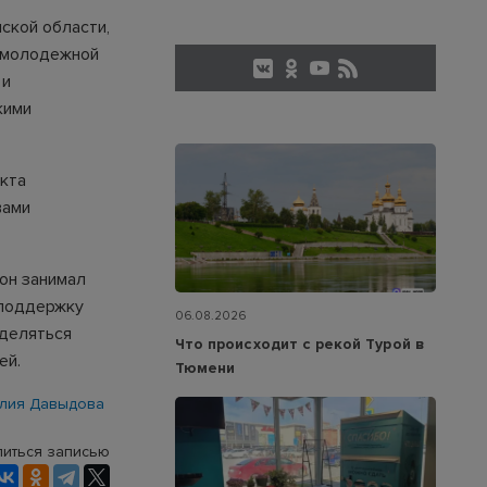
ской области,
 молодежной
 и
кими
екта
вами
он занимал
 поддержку
06.08.2026
уделяться
Что происходит с рекой Турой в
ей.
Тюмени
лия Давыдова
иться записью