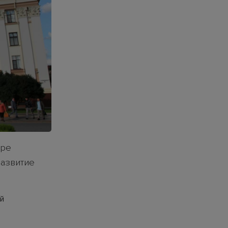
ере
развитие
ый