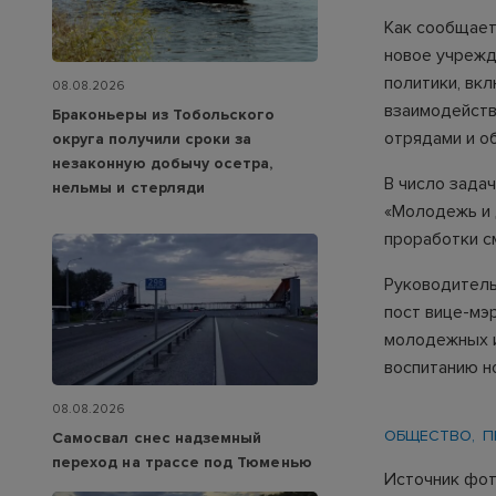
Как сообщает
новое учрежд
политики, вк
08.08.2026
взаимодейств
Браконьеры из Тобольского
отрядами и о
округа получили сроки за
незаконную добычу осетра,
В число зада
нельмы и стерляди
«Молодежь и 
проработки с
Руководитель
пост вице-мэ
молодежных и
воспитанию н
08.08.2026
ОБЩЕСТВО
П
Самосвал снес надземный
переход на трассе под Тюменью
Источник фот