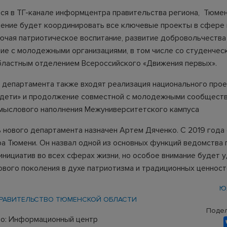
ся в ТГ-канале информцентра правительства региона, Тюмен
ение будет координировать все ключевые проекты в сфере
лючая патриотическое воспитание, развитие добровольчества
ие с молодежными организациями, в том числе со студенчес
бластным отделением Всероссийского «Движения первых».
ч департамента также входят реализация национального про
дети» и продолжение совместной с молодежными сообщест
мыслового наполнения Межуниверситетского кампуса
 нового департамента назначен Артем Дяченко. С 2019 года 
ра Тюмени. Он назвал одной из основных функций ведомства
нициатив во всех сферах жизни, но особое внимание будет 
ового поколения в духе патриотизма и традиционных ценност
Ю
РАВИТЕЛЬСТВО ТЮМЕНСКОЙ ОБЛАСТИ
Подел
о: Информационный центр