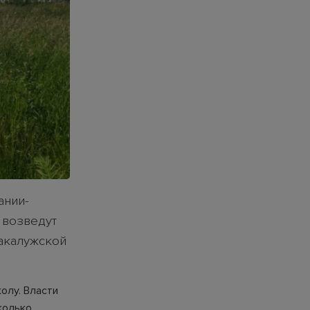
ании-
 возведут
Закалужской
олу. Власти
колько