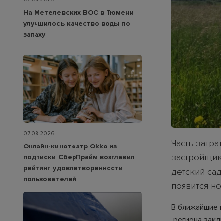
На Метелевских ВОС в Тюмени
улучшилось качество воды по
запаху
07.08.2026
Часть затр
Онлайн-кинотеатр Okko из
застройщик
подписки СберПрайм возглавил
рейтинг удовлетворенности
детский сад
пользователей
появится но
В ближайшие 
региона закл