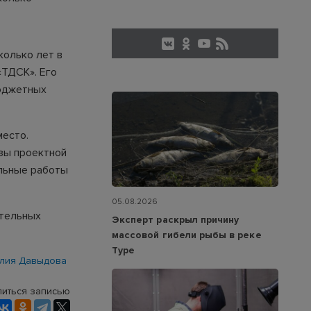
колько лет в
«ТДСК». Его
бюджетных
место.
зы проектной
альные работы
05.08.2026
ительных
Эксперт раскрыл причину
массовой гибели рыбы в реке
Туре
лия Давыдова
иться записью