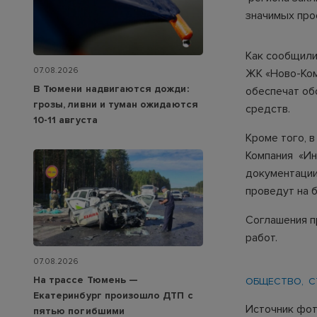
значимых про
Как сообщили
07.08.2026
ЖК «Ново-Ком
В Тюмени надвигаются дожди:
обеспечат об
грозы, ливни и туман ожидаются
средств.
10-11 августа
Кроме того, в
Компания «Ин
документации
проведут на 
Соглашения п
работ.
07.08.2026
На трассе Тюмень —
ОБЩЕСТВО
С
Екатеринбург произошло ДТП с
Источник фот
пятью погибшими