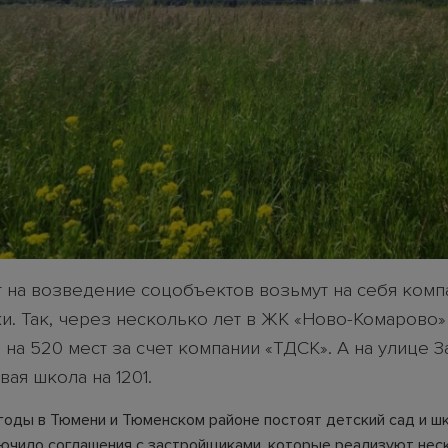
ат на возведение соцобъектов возьмут на себя комп
и. Так, через несколько лет в ЖК «Ново-Комарово»
 на 520 мест за счет компании «ТДСК». А на улице 
вая школа на 1201.
годы в Тюмени и Тюменском районе постоят детский сад и шк
ючило соглашения с застройщиками, которые реализуют нес