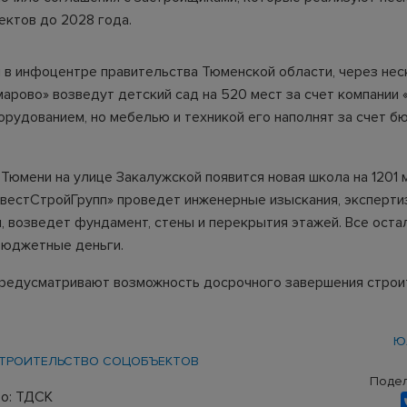
ектов до 2028 года.
 в инфоцентре правительства Тюменской области, через нес
арово» возведут детский сад на 520 мест за счет компании 
орудованием, но мебелью и техникой его наполнят за счет 
 Тюмени на улице Закалужской появится новая школа на 1201 
вестСтройГрупп» проведет инженерные изыскания, эксперти
, возведет фундамент, стены и перекрытия этажей. Все ост
бюджетные деньги.
редусматривают возможность досрочного завершения стро
Ю
ТРОИТЕЛЬСТВО СОЦОБЪЕКТОВ
Подел
о: ТДСК