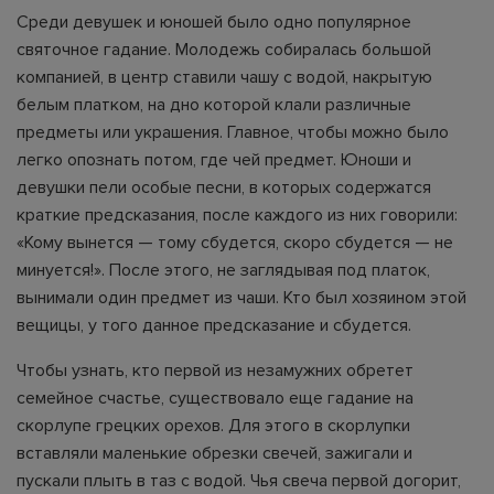
Среди девушек и юношей было одно популярное
святочное гадание. Молодежь собиралась большой
компанией, в центр ставили чашу с водой, накрытую
белым платком, на дно которой клали различные
предметы или украшения. Главное, чтобы можно было
легко опознать потом, где чей предмет. Юноши и
девушки пели особые песни, в которых содержатся
краткие предсказания, после каждого из них говорили:
«Кому вынется — тому сбудется, скоро сбудется — не
минуется!». После этого, не заглядывая под платок,
вынимали один предмет из чаши. Кто был хозяином этой
вещицы, у того данное предсказание и сбудется.
Чтобы узнать, кто первой из незамужних обретет
семейное счастье, существовало еще гадание на
скорлупе грецких орехов. Для этого в скорлупки
вставляли маленькие обрезки свечей, зажигали и
пускали плыть в таз с водой. Чья свеча первой догорит,