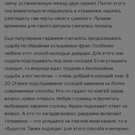
свечу, установленную между двух зеркал. После этого
она внимательно вглядывалась в отражения, надеясь
разглядеть там черты своего суженого. Лучшим
временем для такого ритуала считалась полночь.
Еще популярным гаданием считалось предсказывать
судьбу по обрывкам услышанных фраз. Особенно
любили этот способ молодые девушки. Для этого они
ходили подслушивать под окна соседей. Если услышать
скандал, то впереди ждет трудная и беспокойная
судьба, а вот молитва — очень добрый и хороший знак. В
20-21 веке подслушивание соседей заменили на более
современные способы. Кто-то гадает по книге6 задав
вопрос, нужно открыть любую страницу и прочитать
выбранную заранее строчку. Фраза подскажет ответ на
вопрос. А кто-то загадав вопрос, рандомно включает
телевизор – что услышите на том или ином канале, то и
сбудется. Также подходит для этого способа и интернет.