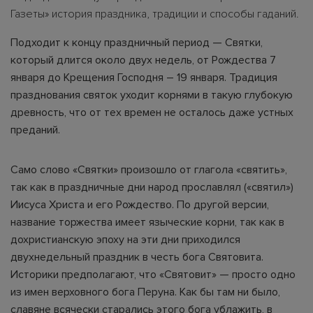
Газеты» история праздника, традиции и способы гаданий.
Подходит к концу праздничный период — Святки,
который длится около двух недель, от Рождества 7
января до Крещения Господня – 19 января. Традиция
празднования святок уходит корнями в такую глубокую
древность, что от тех времен не осталось даже устных
преданий.
Само слово «Святки» произошло от глагола «святить»,
так как в праздничные дни народ прославлял («святил»)
Иисуса Христа и его Рождество. По другой версии,
название торжества имеет языческие корни, так как в
дохристианскую эпоху на эти дни приходился
двухнедельный праздник в честь бога Святовита.
Историки предполагают, что «Святовит» — просто одно
из имен верховного бога Перуна. Как бы там ни было,
славяне всячески старались этого бога ублажить, в