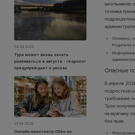
школьников: о
техника прин
подразделени
администрати
Онохино, с
Родители з
08.08.2026
Информаци
Тура может вновь начать
администра
разливаться в августе - гидролог
предупреждает о рисках
Опасные п
В апреле 202
подростков н
требование о
Трое получил
на мужчину с
без прав.
07.08.2026
Онлайн-кинотеатр Okko из
Ялуторовск