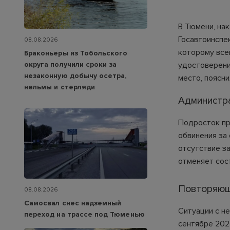
В Тюмени, нак
Госавтоинспе
08.08.2026
которому все
Браконьеры из Тобольского
округа получили сроки за
удостоверени
незаконную добычу осетра,
место, поясни
нельмы и стерляди
Администр
Подросток пр
обвинения за
отсутствие за
отменяет сос
Повторяющ
08.08.2026
Самосвал снес надземный
Ситуации с не
переход на трассе под Тюменью
сентябре 202