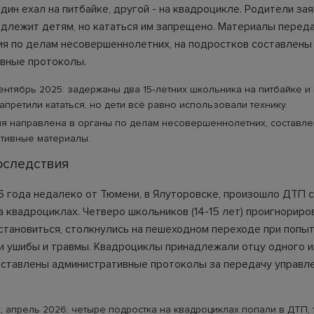
дин ехал на питбайке, другой - на квадроцикле. Родители зая
адлежит детям, но кататься им запрещено. Материалы перед
я по делам несовершеннолетних, на подростков составлены
вные протоколы.
ентябрь 2025: задержаны два 15‑летних школьника на питбайке и
апретили кататься, но дети всё равно использовали технику.
я направлена в органы по делам несовершеннолетних, составл
тивные материалы.
оследствия
6 года недалеко от Тюмени, в Ялуторовске, произошло ДТП с
а квадроциклах. Четверо школьников (14-15 лет) проигнориро
становиться, столкнулись на пешеходном переходе при попыт
и ушибы и травмы. Квадроциклы принадлежали отцу одного и
оставлены административные протоколы за передачу управл
, апрель 2026: четыре подростка на квадроциклах попали в ДТП, 