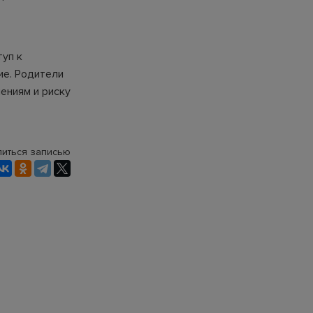
туп к
ие. Родители
ениям и риску
иться записью