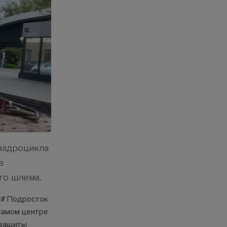
вадроцикла
з
го шлема.
## Подросток
 самом центре
 защиты