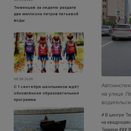
Тюменцам за неделю раздали
два миллиона литров питьевой
воды
08.08.2026
Автоинспек
С 1 сентября школьников ждёт
обновлённая образовательная
на улице Л
программа
водительск
# В центре Т
на квадроцикл
Тюмени ### 1