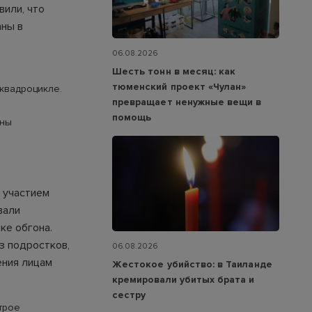
вили, что
аны в
06.08.2026
Шесть тонн в месяц: как
тюменский проект «Чулан»
 квадроцикле.
превращает ненужные вещи в
помощь
ены
 участием
вали
ке обгона.
з подростков,
06.08.2026
ения лицам
Жестокое убийство: в Таиланде
кремировали убитых брата и
сестру
трое