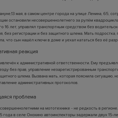
ануне,13 мая, в самом центре города на улице Ленина, 65, со
кции остановили несовершеннолетнего за рулём квадроцикл
го 16 лет, управлял транспортным средством без водительск
я, без регистрации и без защитного шлема. Мать подростка,
ла, что сын нашёл ключи в доме и уехал кататься без её раз
ативная реакция
ивлечён к административной ответственности. Ему предъяв
 езду без прав, управление незарегистрированным транспорт
щитного шлема. Вызвана мать, которая пояснила ситуацию, но
тавление административных протоколов.
аяся проблема
совершеннолетними на мототехнике - не редкость в регионе. 
5 года в селе Онохино автоинспекторы задержали двух 15‑л