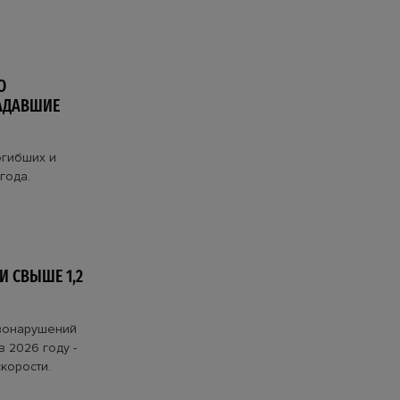
О
РАДАВШИЕ
огибших и
года.
 СВЫШЕ 1,2
авонарушений
 2026 году -
корости.