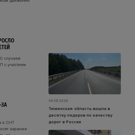
икам движения
РОСЛО
ЕТЕЙ
0 случаев
П с участием
04.08.2026
-ЗА
Тюменская область вошла в
десятку лидеров по качеству
дорог в России
а к СНТ
росят заранее