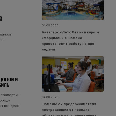
Й
04.08.2026
Аквапарк «ЛетоЛето» и курорт
вщиков
«Марциаль» в Тюмени
ших
приостановят работу на две
недели
JOLION И
БИЛЬ
незапертый
04.08.2026
ороду,
Тюмень: 22 предпринимателя,
овное дело
пострадавших от паводка,
обратились на горячую линию