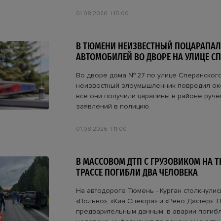
01.08.2026
15:00
В ТЮМЕНИ НЕИЗВЕСТНЫЙ ПОЦАРАПАЛ
АВТОМОБИЛЕЙ ВО ДВОРЕ НА УЛИЦЕ С
Во дворе дома № 27 по улице Сперанског
неизвестный злоумышленник повредил око
все они получили царапины в районе ручек
заявлений в полицию.
01.08.2026
11:00
В МАССОВОМ ДТП С ГРУЗОВИКОМ НА 
ТРАССЕ ПОГИБЛИ ДВА ЧЕЛОВЕКА
На автодороге Тюмень - Курган столкнули
«Вольво», «Киа Спектра» и «Рено Дастер». 
предварительным данным, в аварии погиб