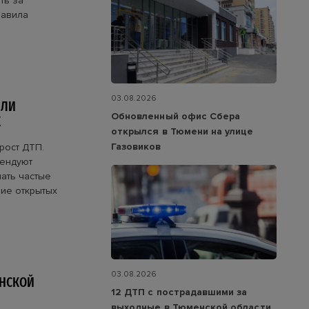
ть за
равила
03.08.2026
ИЛИ
Обновленный офис Сбера
Х
открылся в Тюмени на улице
Газовиков
рост ДТП.
мендуют
ать частые
ние открытых
03.08.2026
ЕНСКОЙ
12 ДТП с пострадавшими за
выходные в Тюменской области