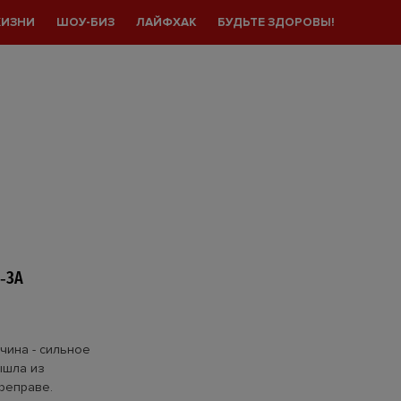
ЖИЗНИ
ШОУ-БИЗ
ЛАЙФХАК
БУДЬТЕ ЗДОРОВЫ!
‑ЗА
чина - сильное
ышла из
реправе.