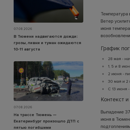
Температура в
Ветер усилитс
июня температ
07.08.2026
возобновлени
В Тюмени надвигаются дожди:
грозы, ливни и туман ожидаются
График по
10-11 августа
28 мая - на
1, 5 и 8 ию
2 июня - п
30 мая и 2 
С 13 июня 
Контекст и
07.08.2026
Выпадение 37
На трассе Тюмень —
июня в Тюмен
Екатеринбург произошло ДТП с
подтоплениям
пятью погибшими