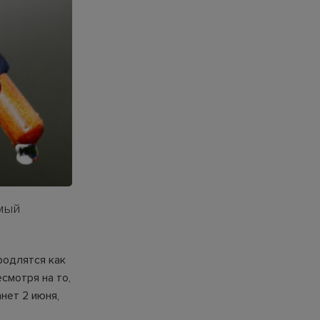
мый
родлятся как
смотря на то,
нет 2 июня,