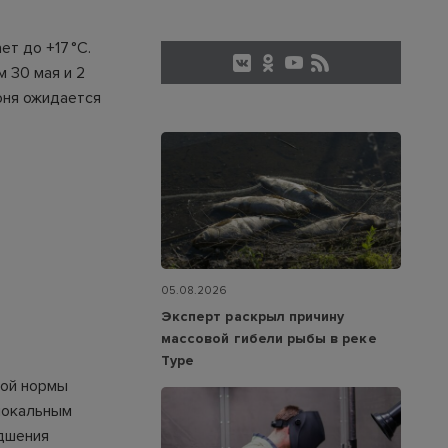
т до +17 °C.
м 30 мая и 2
июня ожидается
05.08.2026
Эксперт раскрыл причину
массовой гибели рыбы в реке
Туре
ной нормы
 локальным
дшения