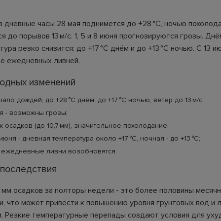
 дневные часы 28 мая поднимется до +28 °C, ночью похолодае
я до порывов 13 м/с. 1, 5 и 8 июня прогнозируются грозы. Днё
ура резко снизится: до +17 °C днём и до +13 °C ночью. С 13 
е ежедневных ливней.
годных изменений
чало дождей, до +28 °C днём, до +17 °C ночью, ветер до 13 м/с;
ня - возможны грозы;
ик осадков (до 10,7 мм), значительное похолодание;
июня - дневная температура около +17 °C, ночная - до +13 °C;
- ежедневные ливни возобновятся.
 последствия
 мм осадков за полторы недели - это более половины месяч
и, что может привести к повышению уровня грунтовых вод и
. Резкие температурные перепады создают условия для уху