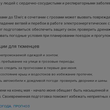
 у людей с сердечно-сосудистыми и респираторными заболе
ами до 13 м/с в сочетании с грозами может вызвать поврежд
 падение ветвей и перебои в работе электроэнергетических с
т подготовиться: обеспечить защиту окон, проверить дренаж
ывать погодные условия при планировании поездок и прогулок
ции для тюменцев
 непромокаемой одеждой и зонтом;
 пребывание на улице в грозовые периоды;
о следить за прогнозами в первые дни июня;
состояние крыш и водостоков во избежание протечек;
ь автомобили к дождливой погоде: проверить дворники и шины.
ени на конец мая - начало июня обещает быть насыщенной и
. Своевременная подготовка поможет избежать неприятных 
ОГОДА
ПРОГНОЗ