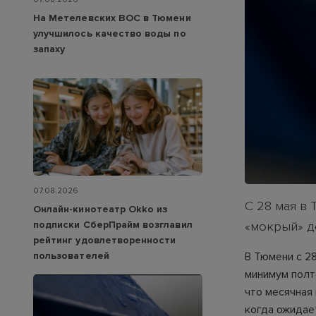
На Метелевских ВОС в Тюмени
улучшилось качество воды по
запаху
07.08.2026
С 28 мая в
Онлайн-кинотеатр Okko из
подписки СберПрайм возглавил
«мокрый» д
рейтинг удовлетворенности
пользователей
В Тюмени с 2
минимум полт
что месячная
когда ожидает