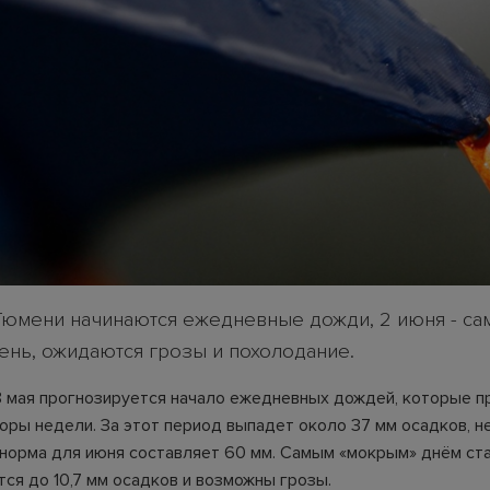
 Тюмени начинаются ежедневные дожди, 2 июня - са
ень, ожидаются грозы и похолодание.
8 мая прогнозируется начало ежедневных дождей, которые п
оры недели. За этот период выпадет около 37 мм осадков, не
 норма для июня составляет 60 мм. Самым «мокрым» днём ста
ся до 10,7 мм осадков и возможны грозы.