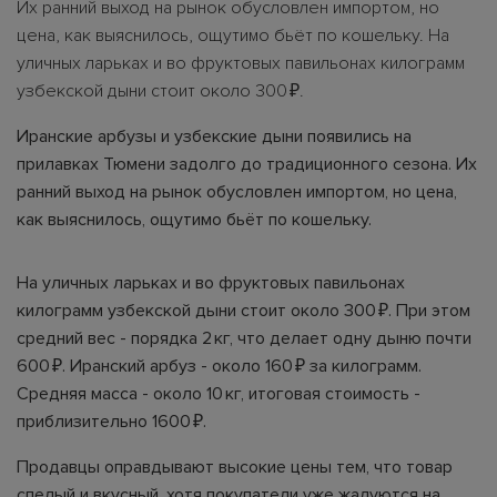
Их ранний выход на рынок обусловлен импортом, но
цена, как выяснилось, ощутимо бьёт по кошельку. На
уличных ларьках и во фруктовых павильонах килограмм
узбекской дыни стоит около 300 ₽.
Иранские арбузы и узбекские дыни появились на
прилавках Тюмени задолго до традиционного сезона. Их
ранний выход на рынок обусловлен импортом, но цена,
как выяснилось, ощутимо бьёт по кошельку.
На уличных ларьках и во фруктовых павильонах
килограмм узбекской дыни стоит около 300 ₽. При этом
средний вес - порядка 2 кг, что делает одну дыню почти
600 ₽. Иранский арбуз - около 160 ₽ за килограмм.
Средняя масса - около 10 кг, итоговая стоимость -
приблизительно 1600 ₽.
Продавцы оправдывают высокие цены тем, что товар
спелый и вкусный, хотя покупатели уже жалуются на