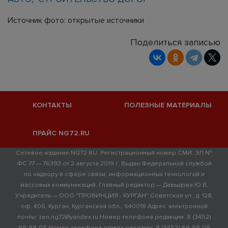
Источник фото: открытые источники
Поделиться записью
КОНТАКТЫ
ПОЛЕЗНЫЕ МАТЕРИАЛЫ
ПРАЙС NG72.RU
Сетевое издание NG72.RU. Регистрационный номер СМИ: ЭЛ №
ФС 77 — 76393 от 2 августа 2019 г. Выдан Федеральной службой
по надзору в сфере связи, информационных технологий и
массовых коммуникаций. Главный редактор — Давыдова Ю.В.
Учредитель — ООО "ПРОВИНЦИЯ - КУРГАН" Советская ул., д. 128,
оф. 406, Курган, Курганская обл., 640018 Адрес электронной
почты: zen.ng72@yandex.ru Номер телефона редакции: 8 (3452)
69-98-08 Номер телефона отдела рекламы: 8 (3452) 69-98-08