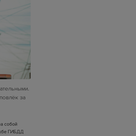
мательными.
повлёк за
за собой
ужбе ГИБДД