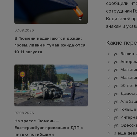
сообщили, чт
сотрудники Г
Водителей пр
знакам и ука
07.08.2026
В Тюмени надвигаются дожди:
Какие пере
грозы, ливни и туман ожидаются
10-11 августа
ул. Защитн
ул. Авторе
ул. Малыги
ул. Малыгин
ул. 50 лет 
ул. Домостр
ул. Алебаше
ул. Голышев
07.08.2026
ул. Интерн
На трассе Тюмень —
ул. Одесска
Екатеринбург произошло ДТП с
и ещё девя
пятью погибшими