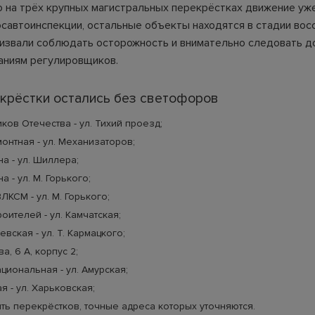
о на трёх крупных магистральных перекрёстках движение уж
осавтоинспекции, остальные объекты находятся в стадии вос
извали соблюдать осторожность и внимательно следовать 
заниям регулировщиков.
крёстки остались без светофоров
иков Отечества - ул. Тихий проезд;
монтная - ул. Механизаторов;
на - ул. Шиллера;
а - ул. М. Горького;
ВЛКСМ - ул. М. Горького;
оителей - ул. Камчатская;
вская - ул. Т. Кармацкого;
а, 6 А, корпус 2;
ациональная - ул. Амурская;
я - ул. Харьковская;
ть перекрёстков, точные адреса которых уточняются.