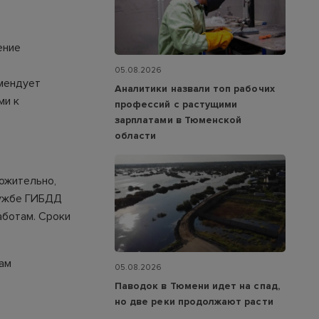
ение
05.08.2026
мендует
Аналитики назвали топ рабочих
ми к
профессий с растущими
зарплатами в Тюменской
области
ожительно,
лужбе ГИБДД
аботам. Сроки
ам
05.08.2026
Паводок в Тюмени идет на спад,
но две реки продолжают расти