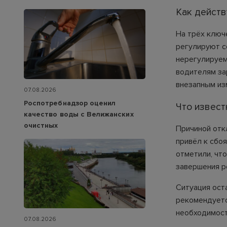
Как дейст
На трёх ключ
регулируют с
нерегулируем
водителям за
внезапным из
07.08.2026
Роспотребнадзор оценил
Что извест
качество воды с Велижанских
очистных
Причиной отк
привёл к сбо
отметили, чт
завершения р
Ситуация ост
рекомендуетс
необходимост
07.08.2026