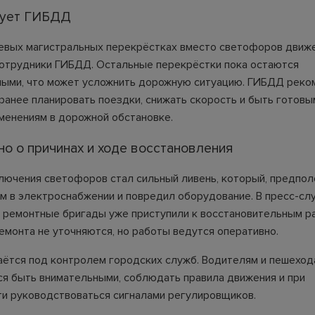
вует ГИБДД
евых магистральных перекрёстках вместо светофоров движ
отрудники ГИБДД. Остальные перекрёстки пока остаются
ыми, что может усложнить дорожную ситуацию. ГИБДД реко
ранее планировать поездки, снижать скорость и быть готовы
менениям в дорожной обстановке.
но о причинах и ходе восстановления
лючения светофоров стал сильный ливень, который, предпол
ям в электроснабжении и повредил оборудование. В пресс-с
о ремонтные бригады уже приступили к восстановительным р
емонта не уточняются, но работы ведутся оперативно.
аётся под контролем городских служб. Водителям и пешеход
я быть внимательными, соблюдать правила движения и при
и руководствоваться сигналами регулировщиков.