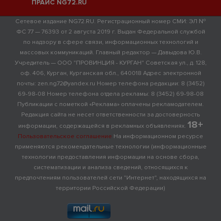
ПРАЙС NG72.RU
Сетевое издание NG72.RU. Регистрационный номер СМИ: ЭЛ №
ФС 77 — 76393 от 2 августа 2019 г. Выдан Федеральной службой
по надзору в сфере связи, информационных технологий и
массовых коммуникаций. Главный редактор — Давыдова Ю.В.
Учредитель — ООО "ПРОВИНЦИЯ - КУРГАН" Советская ул., д. 128,
оф. 406, Курган, Курганская обл., 640018 Адрес электронной
почты: zen.ng72@yandex.ru Номер телефона редакции: 8 (3452)
69-98-08 Номер телефона отдела рекламы: 8 (3452) 69-98-08
Публикации с пометкой «Реклама» оплачены рекламодателем.
Редакция сайта не несет ответственности за достоверность
18+
информации, содержащейся в рекламных объявлениях.
Пользовательское соглашение
На информационном ресурсе
применяются рекомендательные технологии (информационные
технологии предоставления информации на основе сбора,
систематизации и анализа сведений, относящихся к
предпочтениям пользователей сети "Интернет", находящихся на
территории Российской Федерации)