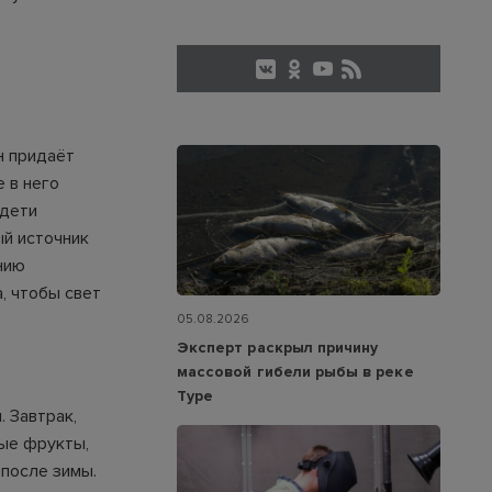
о
н придаёт
 в него
 дети
ый источник
нию
, чтобы свет
05.08.2026
Эксперт раскрыл причину
массовой гибели рыбы в реке
Туре
 Завтрак,
ные фрукты,
 после зимы.