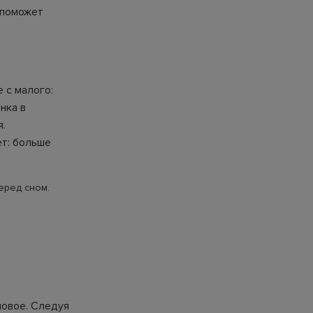
о поможет
 с малого:
нка в
я.
ет: больше
еред сном.
новое. Следуя