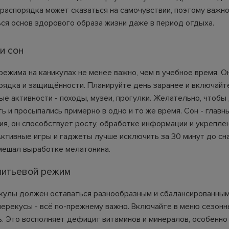
 распорядка может сказаться на самочувствии, поэтому важн
ся основ здорового образа жизни даже в период отдыха.
и сон
ежима на каникулах не менее важно, чем в учебное время. О
ядка и защищённости. Планируйте день заранее и включайте
ые активности - походы, музеи, прогулки. Желательно, чтобы
ь и просыпались примерно в одно и то же время. Сон - главн
ия, он способствует росту, обработке информации и укрепле
Активные игры и гаджеты лучше исключить за 30 минут до сна
 мешал выработке мелатонина.
питьевой режим
икулы должен оставаться разнообразным и сбалансированным.
 перекусы - всё по-прежнему важно. Включайте в меню сезон
ь. Это восполняет дефицит витаминов и минералов, особенно