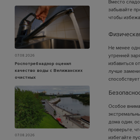
Вместо сладо
забывайте про
чтобы избежа
Физическая
Не менее одн
утренней зар
07.08.2026
избавиться о
Роспотребнадзор оценил
качество воды с Велижанских
лучше замени
очистных
способствует
Безопаснос
Особое внима
экстремальны
дома один, ос
проверьте, ч
07.08.2026
избегайте пу