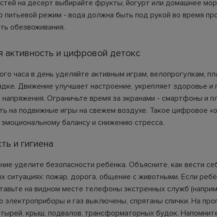
стей на десерт выбирайте фрукты, йогурт или домашнее мо
 питьевой режим - вода должна быть под рукой во время про
ть обезвоживания.
 активность и цифровой детокс
ого часа в день уделяйте активным играм, велопрогулкам, пл
ядке. Движение улучшает настроение, укрепляет здоровье и
т напряжения. Ограничьте время за экранами - смартфоны и 
ть на подвижные игры на свежем воздухе. Такое цифровое «
 эмоциональному балансу и снижению стресса.
ть и гигиена
ние уделите безопасности ребёнка. Объясните, как вести се
х ситуациях: пожар, дорога, общение с животными. Если реб
тавьте на видном месте телефоны экстренных служб (например,
то электроприборы и газ выключены, спрятаны спички. На про
стырей, крыш, подвалов, трансформаторных будок. Напомните