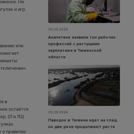
роженое. Не
гулок и игр,
05.08.2026
Аналитики назвали топ рабочих
профессий с растущими
аванию или
зарплатами в Тюменской
 помогает
области
планшеты
отключение»
бя в
ёнок остаётся
05.08.2026
 01 и 112),
Паводок в Тюмени идет на спад,
гулках
но две реки продолжают расти
 о правилах