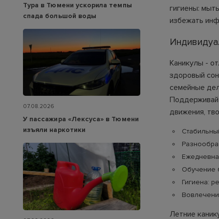
Тура в Тюмени ускорила темпы
гигиены: мыть
спада большой воды
избежать инф
Индивидуа
Каникулы - о
здоровый сон,
семейные дел
Поддерживайт
07.08.2026
движения, тво
У пассажира «Лексуса» в Тюмени
изъяли наркотики
Стабильный
Разнообраз
Ежедневная
Обучение б
Гигиена: р
Вовлечени
Летние канику