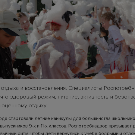
а отдыха и восстановления. Специалисты Роспотреб
что здоровый режим, питание, активность и безопас
ноценному отдыху.
года стартовали летние каникулы для большинства школьнико
выпускников 9‑х и 11‑х классов. Роспотребнадзор призывает
ивычный ритм, чтобы дети вернулись к учебе бодрыми и отдо