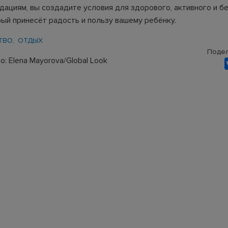
дациям, вы создадите условия для здорового, активного и б
рый принесёт радость и пользу вашему ребёнку.
ТВО
ОТДЫХ
Подел
: Elena Mayorova/Global Look