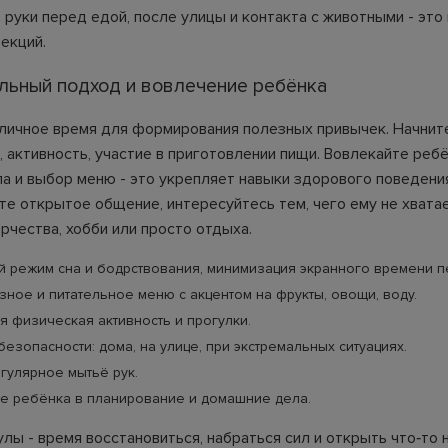
 руки перед едой, после улицы и контакта с животными - эт
екций.
льный подход и вовлечение ребёнка
тличное время для формирования полезных привычек. Начните
 активность, участие в приготовлении пищи. Вовлекайте ребё
а и выбор меню - это укрепляет навыки здорового поведени
е открытое общение, интересуйтесь тем, чего ему не хвата
рчества, хобби или просто отдыха.
 режим сна и бодрствования, минимизация экранного времени п
ное и питательное меню с акцентом на фрукты, овощи, воду.
 физическая активность и прогулки.
езопасности: дома, на улице, при экстремальных ситуациях.
егулярное мытьё рук.
е ребёнка в планирование и домашние дела.
лы - время восстановиться, набраться сил и открыть что‑то 