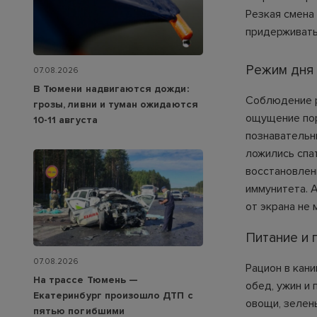
Резкая смена
придерживать
Режим дня 
07.08.2026
В Тюмени надвигаются дожди:
Соблюдение р
грозы, ливни и туман ожидаются
ощущение пор
10-11 августа
познавательн
ложились спат
восстановлен
иммунитета. 
от экрана не
Питание и 
07.08.2026
Рацион в кан
На трассе Тюмень —
обед, ужин и
Екатеринбург произошло ДТП с
овощи, зелен
пятью погибшими