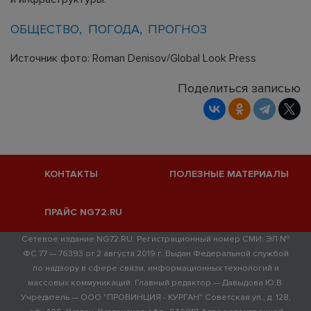
ОБЩЕСТВО
ПОГОДА
ПРОГНОЗ
Источник фото: Roman Denisov/Global Look Press
Поделиться записью
КОНТАКТЫ
ПОЛЕЗНЫЕ МАТЕРИАЛЫ
ПРАЙС NG72.RU
Сетевое издание NG72.RU. Регистрационный номер СМИ: ЭЛ №
ФС 77 — 76393 от 2 августа 2019 г. Выдан Федеральной службой
по надзору в сфере связи, информационных технологий и
массовых коммуникаций. Главный редактор — Давыдова Ю.В.
Учредитель — ООО "ПРОВИНЦИЯ - КУРГАН" Советская ул., д. 128,