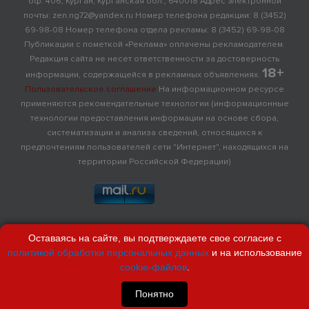
оф. 406, Курган, Курганская обл., 640018 Адрес электронной
почты: zen.ng72@yandex.ru Номер телефона редакции: 8 (3452)
69-98-08 Номер телефона отдела рекламы: 8 (3452) 69-98-08
Публикации с пометкой «Реклама» оплачены рекламодателем.
Редакция сайта не несет ответственности за достоверность
18+
информации, содержащейся в рекламных объявлениях.
Пользовательское соглашение
На информационном ресурсе
применяются рекомендательные технологии (информационные
технологии предоставления информации на основе сбора,
систематизации и анализа сведений, относящихся к
предпочтениям пользователей сети "Интернет", находящихся на
территории Российской Федерации)
Оставаясь на сайте, вы подтверждаете свое согласие с
политикой обработки персональных данных
и на использование
cookie-файлов
.
Понятно