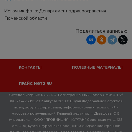
Источник фото: Департамент здравоохранения
Тюменской области
Поделиться записью
КОНТАКТЫ
ПОЛЕЗНЫЕ МАТЕРИАЛЫ
ПРАЙС NG72.RU
Сетевое издание NG72.RU. Регистрационный номер СМИ: ЭЛ №
ФС 77 — 76393 от 2 августа 2019 г. Выдан Федеральной службой
по надзору в сфере связи, информационных технологий и
массовых коммуникаций. Главный редактор — Давыдова Ю.В.
Учредитель — ООО "ПРОВИНЦИЯ - КУРГАН" Советская ул., д. 128,
оф. 406, Курган, Курганская обл., 640018 Адрес электронной
почты: zen.ng72@yandex.ru Номер телефона редакции: 8 (3452)