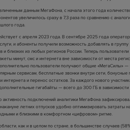
зличенным данным МегаФона, с начала этого года количеств
онентов увеличилось сразу в 7,3 раза по сравнению с аналог
шлого года.
йствует с апреля 2023 года. В сентябре 2025 года операто
слуги, и абоненты получили возможность добавлять в группу
в и близких из любых регионов России. Теперь пользователи
акеты минут, смс и интернета вне зависимости от места реги
Дополнительно пользователи получают общие «МегаСилы» —
улярным сервисам, бесплатные звонки внутри сети, бонусные 
и интернета и перенос остатков. За каждого нового участник
дополнительные гигабайты — всего до 300 ГБ в зависимости 
 активность подключений аналитики МегаФона зафиксирова
 накануне летних отпусков удобно оптимизировать затраты на
одными и близкими в комфортном «цифровом» ритме.
бласти, как и в целом по стране, в большинстве случаев (58