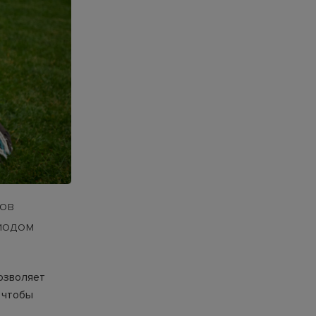
тов
риодом
озволяет
, чтобы