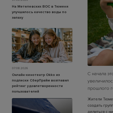
На Метелевских ВОС в Тюмени
улучшилось качество воды по
запаху
07.08.2026
С начала э
Онлайн-кинотеатр Okko из
подписки СберПрайм возглавил
увеличилос
рейтинг удовлетворенности
прошлого г
пользователей
Жители Тюмен
создать групп
делиться с ни