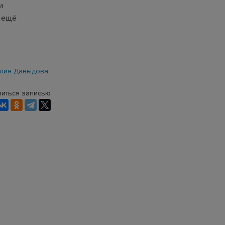
и
— ещё
лия Давыдова
иться записью