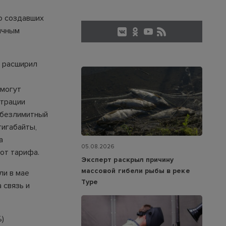
о создавших
ичным
р расширил
 могут
страции
 безлимитный
гигабайты,
а
05.08.2026
от тарифа.
Эксперт раскрыл причину
массовой гибели рыбы в реке
ли в мае
Туре
 связь и
%)