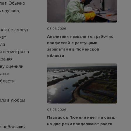
лет. Обычно
 случаев,
05.08.2026
нок не смогут
Аналитики назвали топ рабочих
жет
профессий с растущими
для
зарплатами в Тюменской
и несмотря на
области
храняя
ву оценили
упп и
области
или в любом
05.08.2026
Паводок в Тюмени идет на спад,
но две реки продолжают расти
и небольших