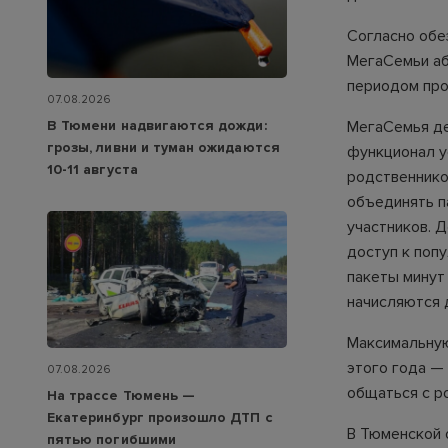
Согласно обе
МегаСемьи аб
периодом про
07.08.2026
В Тюмени надвигаются дожди:
МегаСемья де
грозы, ливни и туман ожидаются
функционал у
10-11 августа
родственнико
объединять п
участников. 
доступ к поп
пакеты минут 
начисляются 
Максимальную
этого года —
07.08.2026
общаться с р
На трассе Тюмень —
Екатеринбург произошло ДТП с
В Тюменской о
пятью погибшими