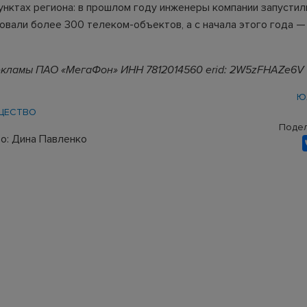
унктах региона: в прошлом году инженеры компании запустил
овали более 300 телеком-объектов, а с начала этого года 
екламы ПАО «МегаФон» ИНН 7812014560 erid: 2W5zFHAZe6V
Ю
ЩЕСТВО
Подел
о: Дина Павленко