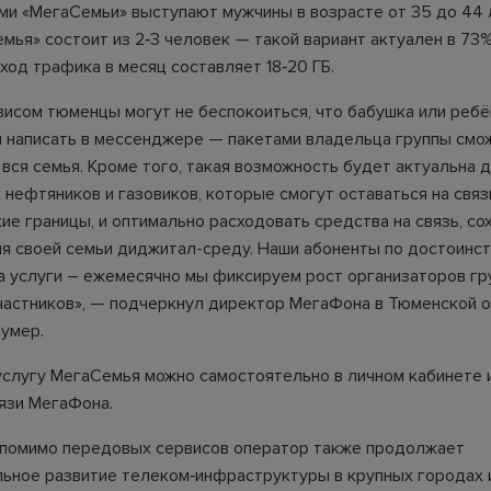
ми «МегаСемьи» выступают мужчины в возрасте от 35 до 44 
мья» состоит из 2‑3 человек — такой вариант актуален в 73%
ход трафика в месяц составляет 18‑20 ГБ.
висом тюменцы могут не беспокоиться, что бабушка или ребё
и написать в мессенджере — пакетами владельца группы смо
вся семья. Кроме того, такая возможность будет актуальна 
нефтяников и газовиков, которые смогут оставаться на связ
ие границы, и оптимально расходовать средства на связь, со
я своей семьи диджитал-среду. Наши абоненты по достоинст
 услуги – ежемесячно мы фиксируем рост организаторов гр
частников», — подчеркнул директор МегаФона в Тюменской 
умер.
слугу МегаСемья можно самостоятельно в личном кабинете 
вязи МегаФона.
 помимо передовых сервисов оператор также продолжает
ьное развитие телеком‑инфраструктуры в крупных городах 