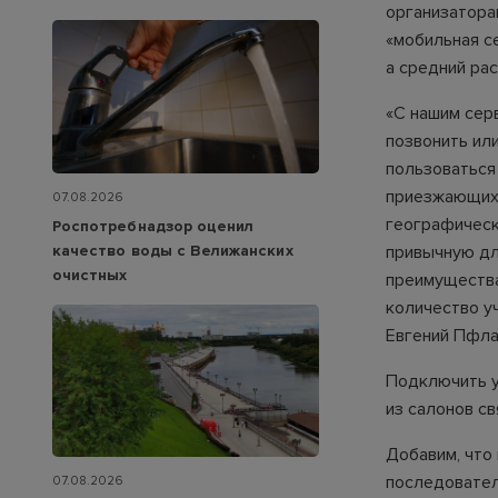
организатора
«мобильная се
а средний рас
«С нашим сер
позвонить ил
пользоваться 
приезжающих 
07.08.2026
географическ
Роспотребнадзор оценил
качество воды с Велижанских
привычную дл
очистных
преимущества
количество у
Евгений Пфла
Подключить у
из салонов с
Добавим, что
последовател
07.08.2026