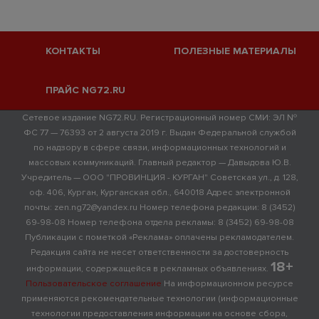
КОНТАКТЫ
ПОЛЕЗНЫЕ МАТЕРИАЛЫ
ПРАЙС NG72.RU
Сетевое издание NG72.RU. Регистрационный номер СМИ: ЭЛ №
ФС 77 — 76393 от 2 августа 2019 г. Выдан Федеральной службой
по надзору в сфере связи, информационных технологий и
массовых коммуникаций. Главный редактор — Давыдова Ю.В.
Учредитель — ООО "ПРОВИНЦИЯ - КУРГАН" Советская ул., д. 128,
оф. 406, Курган, Курганская обл., 640018 Адрес электронной
почты: zen.ng72@yandex.ru Номер телефона редакции: 8 (3452)
69-98-08 Номер телефона отдела рекламы: 8 (3452) 69-98-08
Публикации с пометкой «Реклама» оплачены рекламодателем.
Редакция сайта не несет ответственности за достоверность
18+
информации, содержащейся в рекламных объявлениях.
Пользовательское соглашение
На информационном ресурсе
применяются рекомендательные технологии (информационные
технологии предоставления информации на основе сбора,