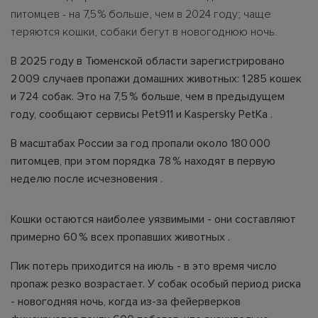
питомцев - на 7,5 % больше, чем в 2024 году; чаще
теряются кошки, собаки бегут в новогоднюю ночь.
В 2025 году в Тюменской области зарегистрировано
2 009 случаев пропажи домашних животных: 1 285 кошек
и 724 собак. Это на 7,5 % больше, чем в предыдущем
году, сообщают сервисы Pet911 и Kaspersky PetKa .
В масштабах России за год пропали около 180 000
питомцев, при этом порядка 78 % находят в первую
неделю после исчезновения .
Кошки остаются наиболее уязвимыми - они составляют
примерно 60 % всех пропавших животных .
Пик потерь приходится на июль - в это время число
пропаж резко возрастает. У собак особый период риска
- новогодняя ночь, когда из-за фейерверков