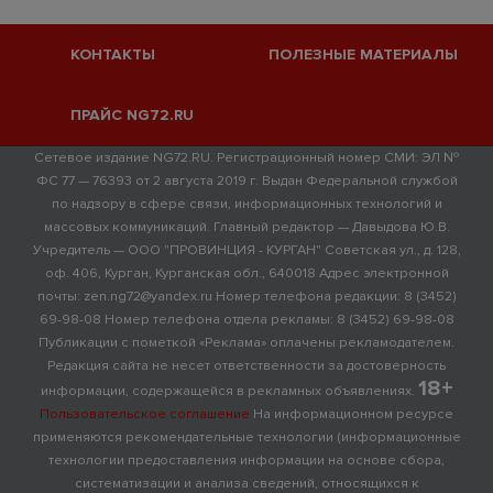
КОНТАКТЫ
ПОЛЕЗНЫЕ МАТЕРИАЛЫ
ПРАЙС NG72.RU
Сетевое издание NG72.RU. Регистрационный номер СМИ: ЭЛ №
ФС 77 — 76393 от 2 августа 2019 г. Выдан Федеральной службой
по надзору в сфере связи, информационных технологий и
массовых коммуникаций. Главный редактор — Давыдова Ю.В.
Учредитель — ООО "ПРОВИНЦИЯ - КУРГАН" Советская ул., д. 128,
оф. 406, Курган, Курганская обл., 640018 Адрес электронной
почты: zen.ng72@yandex.ru Номер телефона редакции: 8 (3452)
69-98-08 Номер телефона отдела рекламы: 8 (3452) 69-98-08
Публикации с пометкой «Реклама» оплачены рекламодателем.
Редакция сайта не несет ответственности за достоверность
18+
информации, содержащейся в рекламных объявлениях.
Пользовательское соглашение
На информационном ресурсе
применяются рекомендательные технологии (информационные
технологии предоставления информации на основе сбора,
систематизации и анализа сведений, относящихся к