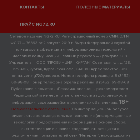
КОНТАКТЫ
ПОЛЕЗНЫЕ МАТЕРИАЛЫ
ПРАЙС NG72.RU
Сетевое издание NG72.RU. Регистрационный номер СМИ: ЭЛ №
ФС 77 — 76393 от 2 августа 2019 г. Выдан Федеральной службой
по надзору в сфере связи, информационных технологий и
массовых коммуникаций. Главный редактор — Давыдова Ю.В.
Учредитель — ООО "ПРОВИНЦИЯ - КУРГАН" Советская ул., д. 128,
оф. 406, Курган, Курганская обл., 640018 Адрес электронной
почты: zen.ng72@yandex.ru Номер телефона редакции: 8 (3452)
69-98-08 Номер телефона отдела рекламы: 8 (3452) 69-98-08
Публикации с пометкой «Реклама» оплачены рекламодателем.
Редакция сайта не несет ответственности за достоверность
18+
информации, содержащейся в рекламных объявлениях.
Пользовательское соглашение
На информационном ресурсе
применяются рекомендательные технологии (информационные
технологии предоставления информации на основе сбора,
систематизации и анализа сведений, относящихся к
предпочтениям пользователей сети "Интернет", находящихся на