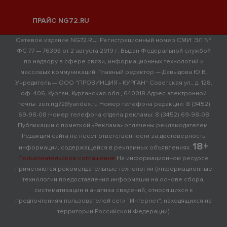
ПРАЙС NG72.RU
Сетевое издание NG72.RU. Регистрационный номер СМИ: ЭЛ №
ФС 77 — 76393 от 2 августа 2019 г. Выдан Федеральной службой
по надзору в сфере связи, информационных технологий и
массовых коммуникаций. Главный редактор — Давыдова Ю.В.
Учредитель — ООО "ПРОВИНЦИЯ - КУРГАН" Советская ул., д. 128,
оф. 406, Курган, Курганская обл., 640018 Адрес электронной
почты: zen.ng72@yandex.ru Номер телефона редакции: 8 (3452)
69-98-08 Номер телефона отдела рекламы: 8 (3452) 69-98-08
Публикации с пометкой «Реклама» оплачены рекламодателем.
Редакция сайта не несет ответственности за достоверность
18+
информации, содержащейся в рекламных объявлениях.
Пользовательское соглашение
На информационном ресурсе
применяются рекомендательные технологии (информационные
технологии предоставления информации на основе сбора,
систематизации и анализа сведений, относящихся к
предпочтениям пользователей сети "Интернет", находящихся на
территории Российской Федерации)