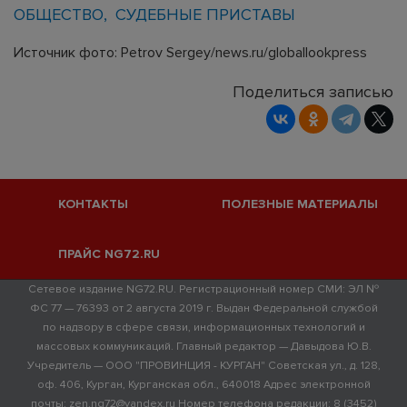
ОБЩЕСТВО
СУДЕБНЫЕ ПРИСТАВЫ
Источник фото: Petrov Sergey/news.ru/globallookpress
Поделиться записью
КОНТАКТЫ
ПОЛЕЗНЫЕ МАТЕРИАЛЫ
ПРАЙС NG72.RU
Сетевое издание NG72.RU. Регистрационный номер СМИ: ЭЛ №
ФС 77 — 76393 от 2 августа 2019 г. Выдан Федеральной службой
по надзору в сфере связи, информационных технологий и
массовых коммуникаций. Главный редактор — Давыдова Ю.В.
Учредитель — ООО "ПРОВИНЦИЯ - КУРГАН" Советская ул., д. 128,
оф. 406, Курган, Курганская обл., 640018 Адрес электронной
почты: zen.ng72@yandex.ru Номер телефона редакции: 8 (3452)