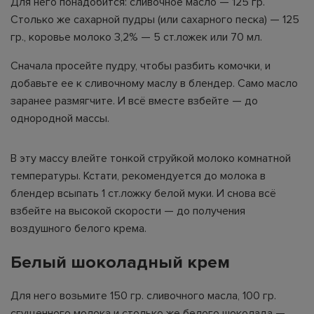
Для него понадобится: сливочное масло — 125 гр.
Столько же сахарной пудры (или сахарного песка) — 125
гр., коровье молоко 3,2% — 5 ст.ложек или 70 мл.
Сначала просейте пудру, чтобы разбить комочки, и
добавьте ее к сливочному маслу в блендер. Само масло
заранее размягчите. И всё вместе взбейте — до
однородной массы.
В эту массу влейте тонкой струйкой молоко комнатной
температуры. Кстати, рекомендуется до молока в
блендер всыпать 1 ст.ложку белой муки. И снова всё
взбейте на высокой скорости — до получения
воздушного белого крема.
Белый шоколадный крем
Для него возьмите 150 гр. сливочного масла, 100 гр.
сгущенного молока и столько же белого шоколада —