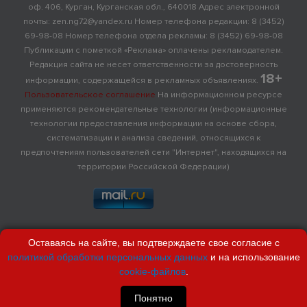
оф. 406, Курган, Курганская обл., 640018 Адрес электронной
почты: zen.ng72@yandex.ru Номер телефона редакции: 8 (3452)
69-98-08 Номер телефона отдела рекламы: 8 (3452) 69-98-08
Публикации с пометкой «Реклама» оплачены рекламодателем.
Редакция сайта не несет ответственности за достоверность
18+
информации, содержащейся в рекламных объявлениях.
Пользовательское соглашение
На информационном ресурсе
применяются рекомендательные технологии (информационные
технологии предоставления информации на основе сбора,
систематизации и анализа сведений, относящихся к
предпочтениям пользователей сети "Интернет", находящихся на
территории Российской Федерации)
Оставаясь на сайте, вы подтверждаете свое согласие с
политикой обработки персональных данных
и на использование
cookie-файлов
.
Понятно