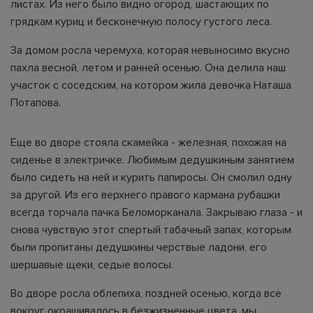
листах. Из него было видно огород, шастающих по
грядкам куриц и бесконечную полосу густого леса.
За домом росла черемуха, которая невыносимо вкусно
пахла весной, летом и ранней осенью. Она делила наш
участок с соседским, на котором жила девочка Наташа
Потапова.
Еще во дворе стояла скамейка - железная, похожая на
сиденье в электричке. Любимым дедушкиным занятием
было сидеть на ней и курить папиросы. Он смолил одну
за другой. Из его верхнего правого кармана рубашки
всегда торчала пачка Беломорканала. Закрываю глаза - и
снова чувствую этот спертый табачный запах, которым
были пропитаны дедушкины черствые ладони, его
шершавые щеки, седые волосы.
Во дворе росла облепиха, поздней осенью, когда все
вокруг окрашивалось в безжизненные цвета, мы