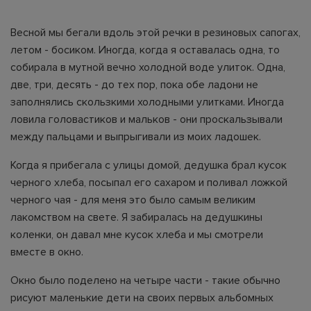
Весной мы бегали вдоль этой речки в резиновых сапогах,
летом - босиком. Иногда, когда я оставалась одна, то
собирала в мутной вечно холодной воде улиток. Одна,
две, три, десять - до тех пор, пока обе ладони не
заполнялись скользкими холодными улитками. Иногда
ловила головастиков и мальков - они проскальзывали
между пальцами и выпрыгивали из моих ладошек.
Когда я прибегала с улицы домой, дедушка брал кусок
черного хлеба, посыпал его сахаром и поливал ложкой
черного чая - для меня это было самым великим
лакомством на свете. Я забиралась на дедушкины
коленки, он давал мне кусок хлеба и мы смотрели
вместе в окно.
Окно было поделено на четыре части - такие обычно
рисуют маленькие дети на своих первых альбомных