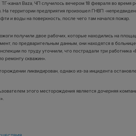
 ТГ-канал Baza, ЧП случилось вечером 18 февраля во время 
. На территории предприятия произошел ГНВП -непредвиде
ефти и воды на поверхность, после чего там начался пожар.
 ожоги получили двое рабочих, которые находились на площад
мент, по предварительным данным, они находятся в больниц
инспекции по труду уточнили, что пострадали три работника 
по ремонту скважин».
торождении ликвидирован, однако из-за инцидента остановл
ьзователем этого месторождения является дочерняя компан
».
СШЕСТВИЯ