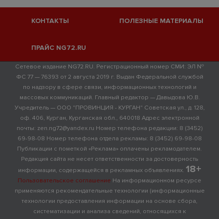
КОНТАКТЫ
ПОЛЕЗНЫЕ МАТЕРИАЛЫ
ПРАЙС NG72.RU
Сетевое издание NG72.RU. Регистрационный номер СМИ: ЭЛ №
ФС 77 — 76393 от 2 августа 2019 г. Выдан Федеральной службой
по надзору в сфере связи, информационных технологий и
массовых коммуникаций. Главный редактор — Давыдова Ю.В.
Учредитель — ООО "ПРОВИНЦИЯ - КУРГАН" Советская ул., д. 128,
оф. 406, Курган, Курганская обл., 640018 Адрес электронной
почты: zen.ng72@yandex.ru Номер телефона редакции: 8 (3452)
69-98-08 Номер телефона отдела рекламы: 8 (3452) 69-98-08
Публикации с пометкой «Реклама» оплачены рекламодателем.
Редакция сайта не несет ответственности за достоверность
18+
информации, содержащейся в рекламных объявлениях.
Пользовательское соглашение
На информационном ресурсе
применяются рекомендательные технологии (информационные
технологии предоставления информации на основе сбора,
систематизации и анализа сведений, относящихся к