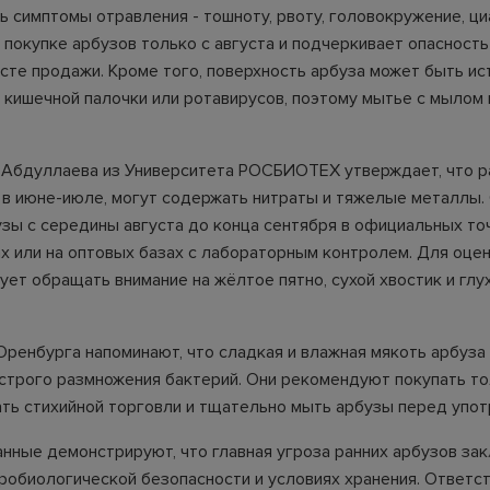
ь симптомы отравления - тошноту, рвоту, головокружение, ци
 покупке арбузов только с августа и подчеркивает опасност
есте продажи. Кроме того, поверхность арбуза может быть и
 кишечной палочки или ротавирусов, поэтому мытье с мылом
 Абдуллаева из Университета РОСБИОТЕХ утверждает, что р
в июне-июле, могут содержать нитраты и тяжелые металлы.
узы с середины августа до конца сентября в официальных точ
х или на оптовых базах с лабораторным контролем. Для оцен
ет обращать внимание на жёлтое пятно, сухой хвостик и глух
Оренбурга напоминают, что сладкая и влажная мякоть арбуза 
строго размножения бактерий. Они рекомендуют покупать т
ать стихийной торговли и тщательно мыть арбузы перед упо
нные демонстрируют, что главная угроза ранних арбузов зак
икробиологической безопасности и условиях хранения. Ответс