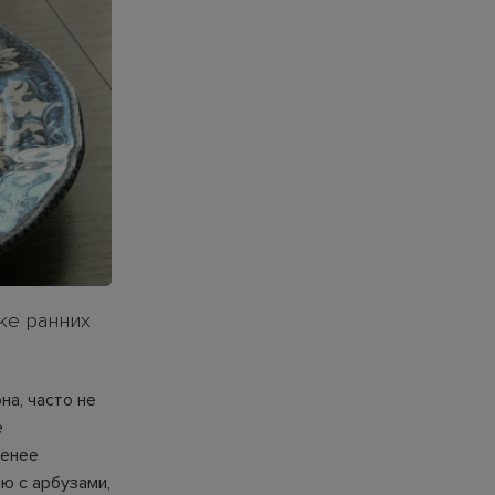
ке ранних
на, часто не
е
менее
ю с арбузами,