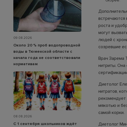
скорее.
Дополнительн
встречаются 
роста и удоб
могут вызват
09.08.2026
людей с хрон
Около 20 % проб водопроводной
созревшие ес
воды в Тюменской области с
начала года не соответствовали
Врач Зарема 
нормативам
нитриты. Она
сертификации
Диетолог Еле
нитратов, ко
рекомендует 
мякотью и бе
самой корки.
08.08.2026
С 1 сентября школьников ждёт
Диетолог Мин