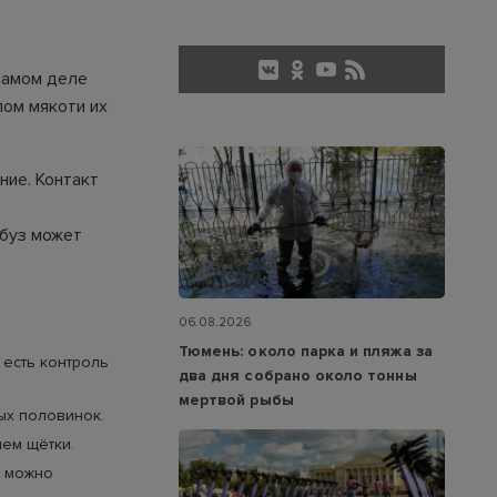
самом деле
лом мякоти их
ние. Контакт
рбуз может
06.08.2026
Тюмень: около парка и пляжа за
 есть контроль
два дня собрано около тонны
мертвой рыбы
ых половинок.
ем щётки.
к можно