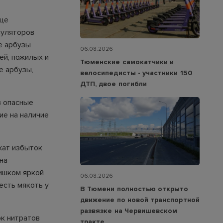
аще
муляторов
е арбузы
06.08.2026
ей, пожилых и
Тюменские самокатчики и
е арбузы,
велосипедисты - участники 150
ДТП, двое погибли
в опасные
ие на наличие
жат избыток
на
лишком яркой
06.08.2026
есть мякоть у
В Тюмени полностью открыто
движение по новой транспортной
развязке на Червишевском
к нитратов
тракте