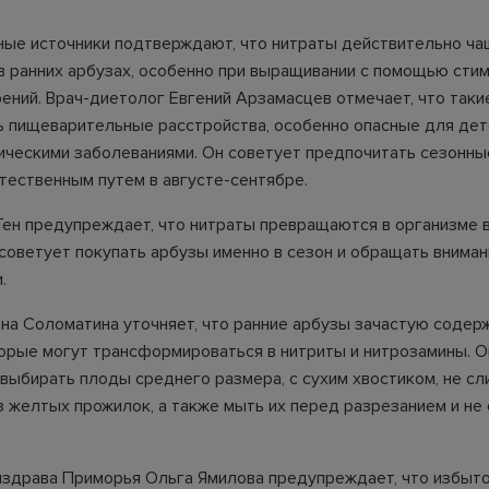
ые источники подтверждают, что нитраты действительно ч
в ранних арбузах, особенно при выращивании с помощью сти
рений. Врач-диетолог Евгений Арзамасцев отмечает, что таки
ь пищеварительные расстройства, особенно опасные для дет
ическими заболеваниями. Он советует предпочитать сезонны
тественным путем в августе-сентябре.
Тен предупреждает, что нитраты превращаются в организме 
 советует покупать арбузы именно в сезон и обращать вниман
.
на Соломатина уточняет, что ранние арбузы зачастую содер
торые могут трансформироваться в нитриты и нитрозамины. О
выбирать плоды среднего размера, с сухим хвостиком, не с
з желтых прожилок, а также мыть их перед разрезанием и не 
здрава Приморья Ольга Ямилова предупреждает, что избыто