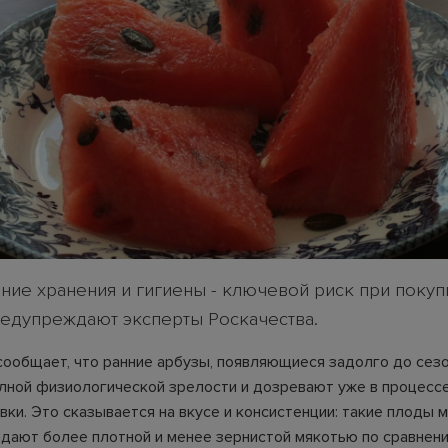
ие хранения и гигиены - ключевой риск при покуп
редупреждают эксперты Роскачества.
сообщает, что ранние арбузы, появляющиеся задолго до сезо
лной физиологической зрелости и дозревают уже в процесс
вки. Это сказывается на вкусе и консистенции: такие плоды 
адают более плотной и менее зернистой мякотью по сравнени