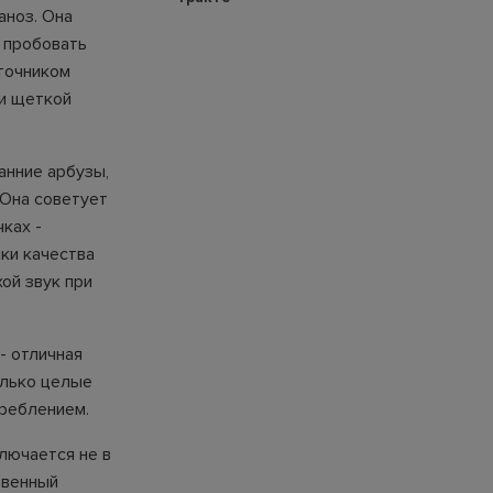
аноз. Она
ь пробовать
сточником
 и щеткой
анние арбузы,
 Она советует
ках -
ки качества
ой звук при
- отличная
олько целые
треблением.
лючается не в
твенный