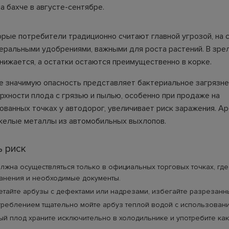
а бахче в августе-сентябре.
орые потребители традиционно считают главной угрозой, на 
еральными удобрениями, важными для роста растений. В зре
нижается, а остатки остаются преимущественно в корке.
е значимую опасность представляет бактериальное загрязне
рхности плода с грязью и пылью, особенно при продаже на
ованных точках у автодорог, увеличивает риск заражения. А
желые металлы из автомобильных выхлопов.
ь риск
лжна осуществляться только в официальных торговых точках, где
ранения и необходимые документы.
тайте арбузы с дефектами или надрезами, избегайте разрезанн
реблением тщательно мойте арбуз теплой водой с использовани
й плод храните исключительно в холодильнике и употребите ка