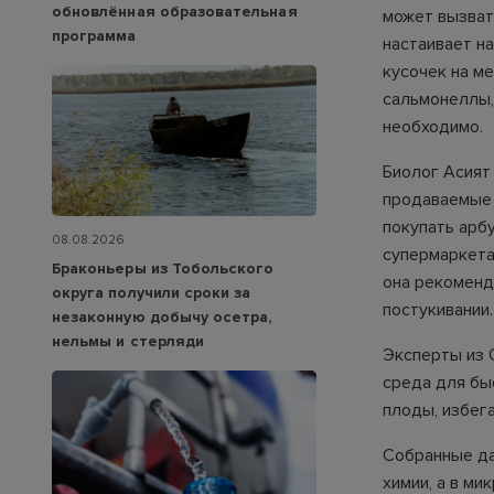
обновлённая образовательная
может вызват
программа
настаивает на
кусочек на м
сальмонеллы,
необходимо.
Биолог Асият
продаваемые 
покупать арб
08.08.2026
супермаркета
Браконьеры из Тобольского
она рекоменду
округа получили сроки за
постукивании.
незаконную добычу осетра,
нельмы и стерляди
Эксперты из 
среда для бы
плоды, избег
Собранные да
химии, а в м