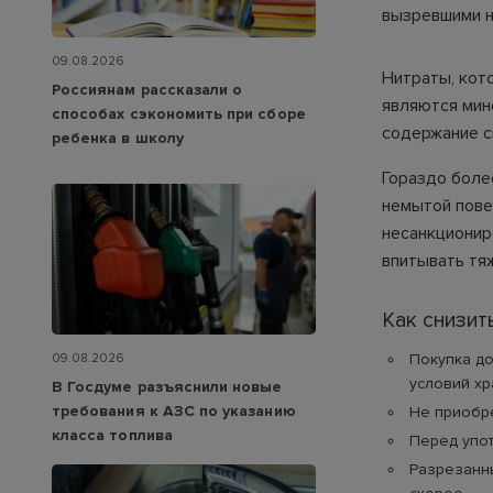
вызревшими н
09.08.2026
Нитраты, кот
Россиянам рассказали о
являются мин
способах сэкономить при сборе
содержание с
ребенка в школу
Гораздо боле
немытой пове
несанкционир
впитывать тя
Как снизит
Покупка до
09.08.2026
условий х
В Госдуме разъяснили новые
требования к АЗС по указанию
Не приобре
класса топлива
Перед упот
Разрезанны