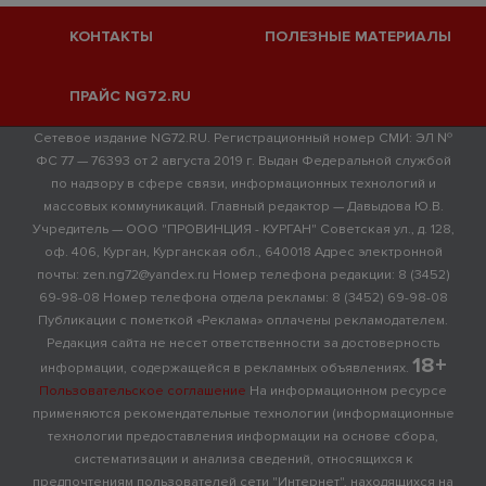
КОНТАКТЫ
ПОЛЕЗНЫЕ МАТЕРИАЛЫ
ПРАЙС NG72.RU
Сетевое издание NG72.RU. Регистрационный номер СМИ: ЭЛ №
ФС 77 — 76393 от 2 августа 2019 г. Выдан Федеральной службой
по надзору в сфере связи, информационных технологий и
массовых коммуникаций. Главный редактор — Давыдова Ю.В.
Учредитель — ООО "ПРОВИНЦИЯ - КУРГАН" Советская ул., д. 128,
оф. 406, Курган, Курганская обл., 640018 Адрес электронной
почты: zen.ng72@yandex.ru Номер телефона редакции: 8 (3452)
69-98-08 Номер телефона отдела рекламы: 8 (3452) 69-98-08
Публикации с пометкой «Реклама» оплачены рекламодателем.
Редакция сайта не несет ответственности за достоверность
18+
информации, содержащейся в рекламных объявлениях.
Пользовательское соглашение
На информационном ресурсе
применяются рекомендательные технологии (информационные
технологии предоставления информации на основе сбора,
систематизации и анализа сведений, относящихся к
предпочтениям пользователей сети "Интернет", находящихся на