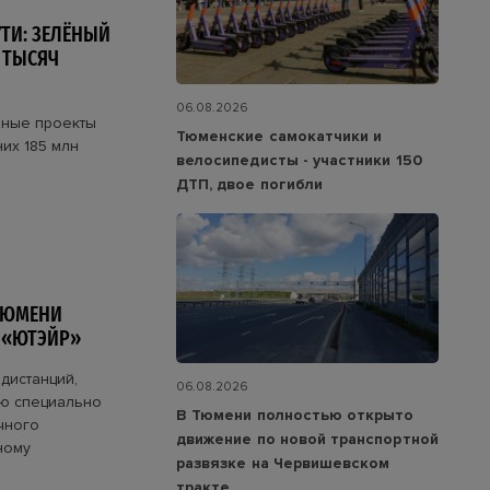
ТИ: ЗЕЛЁНЫЙ
 ТЫСЯЧ
06.08.2026
ьные проекты
Тюменские самокатчики и
их 185 млн
велосипедисты - участники 150
ДТП, двое погибли
ТЮМЕНИ
 «ЮТЭЙР»
дистанций,
06.08.2026
ую специально
В Тюмени полностью открыто
ичного
движение по новой транспортной
ному
развязке на Червишевском
тракте