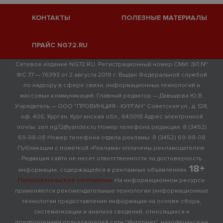
КОНТАКТЫ
ПОЛЕЗНЫЕ МАТЕРИАЛЫ
ПРАЙС NG72.RU
Сетевое издание NG72.RU. Регистрационный номер СМИ: ЭЛ №
ФС 77 — 76393 от 2 августа 2019 г. Выдан Федеральной службой
по надзору в сфере связи, информационных технологий и
массовых коммуникаций. Главный редактор — Давыдова Ю.В.
Учредитель — ООО "ПРОВИНЦИЯ - КУРГАН" Советская ул., д. 128,
оф. 406, Курган, Курганская обл., 640018 Адрес электронной
почты: zen.ng72@yandex.ru Номер телефона редакции: 8 (3452)
69-98-08 Номер телефона отдела рекламы: 8 (3452) 69-98-08
Публикации с пометкой «Реклама» оплачены рекламодателем.
Редакция сайта не несет ответственности за достоверность
18+
информации, содержащейся в рекламных объявлениях.
Пользовательское соглашение
На информационном ресурсе
применяются рекомендательные технологии (информационные
технологии предоставления информации на основе сбора,
систематизации и анализа сведений, относящихся к
предпочтениям пользователей сети "Интернет", находящихся на