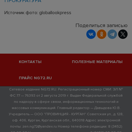
ПРОКУРАТУРА
Источник фото: globallookpress
Поделиться записью
КОНТАКТЫ
ПОЛЕЗНЫЕ МАТЕРИАЛЫ
ПРАЙС NG72.RU
Сетевое издание NG72.RU. Регистрационный номер СМИ: ЭЛ №
ФС 77 — 76393 от 2 августа 2019 г. Выдан Федеральной службой
по надзору в сфере связи, информационных технологий и
массовых коммуникаций. Главный редактор — Давыдова Ю.В.
Учредитель — ООО "ПРОВИНЦИЯ - КУРГАН" Советская ул., д. 128,
оф. 406, Курган, Курганская обл., 640018 Адрес электронной
почты: zen.ng72@yandex.ru Номер телефона редакции: 8 (3452)