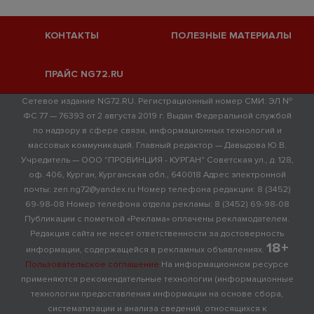
КОНТАКТЫ
ПОЛЕЗНЫЕ МАТЕРИАЛЫ
ПРАЙС NG72.RU
Сетевое издание NG72.RU. Регистрационный номер СМИ: ЭЛ №
ФС 77 — 76393 от 2 августа 2019 г. Выдан Федеральной службой
по надзору в сфере связи, информационных технологий и
массовых коммуникаций. Главный редактор — Давыдова Ю.В.
Учредитель — ООО "ПРОВИНЦИЯ - КУРГАН" Советская ул., д. 128,
оф. 406, Курган, Курганская обл., 640018 Адрес электронной
почты: zen.ng72@yandex.ru Номер телефона редакции: 8 (3452)
69-98-08 Номер телефона отдела рекламы: 8 (3452) 69-98-08
Публикации с пометкой «Реклама» оплачены рекламодателем.
Редакция сайта не несет ответственности за достоверность
18+
информации, содержащейся в рекламных объявлениях.
Пользовательское соглашение
На информационном ресурсе
применяются рекомендательные технологии (информационные
технологии предоставления информации на основе сбора,
систематизации и анализа сведений, относящихся к